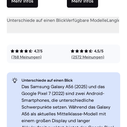
Mehr Infos
Mehr Infos
Unterschiede auf einen Blick
Verfügbare Modelle
Langlebig
4,7/5
4,5/5
(768 Meinungen)
(2572 Meinungen)
Unterschiede auf einen Blick
Das Samsung Galaxy A56 (2025) und das
Google Pixel 7 (2022) sind zwei Android-
Smartphones, die unterschiedliche
Schwerpunkte setzen. Während das Galaxy
A56 als aktuelles Mittelklasse-Modell mit
einem großen Display und langer