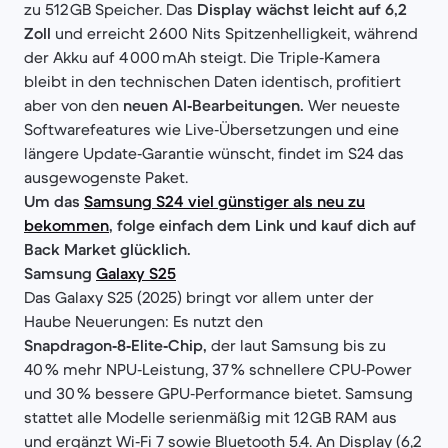
zu 512 GB Speicher. Das
Display wächst leicht auf 6,2
Zoll
und erreicht 2 600 Nits Spitzenhelligkeit, während
der Akku auf 4 000 mAh steigt. Die Triple‑Kamera
bleibt in den technischen Daten identisch, profitiert
aber von den
neuen AI‑Bearbeitungen.
Wer neueste
Softwarefeatures wie Live‑Übersetzungen und eine
längere Update‑Garantie wünscht, findet im S24 das
ausgewogenste Paket.
Um das
Samsung S24 viel günstiger als neu zu
bekommen
, folge einfach dem Link und kauf dich auf
Back Market glücklich.
Samsung
Galaxy S25
Das Galaxy S25 (2025) bringt vor allem unter der
Haube Neuerungen: Es nutzt den
Snapdragon‑8‑Elite‑Chip,
der laut Samsung bis zu
40 % mehr NPU‑Leistung, 37 % schnellere CPU‑Power
und 30 % bessere GPU‑Performance bietet. Samsung
stattet alle Modelle serienmäßig mit 12 GB RAM aus
und ergänzt Wi‑Fi 7 sowie Bluetooth 5.4. An Display (6,2