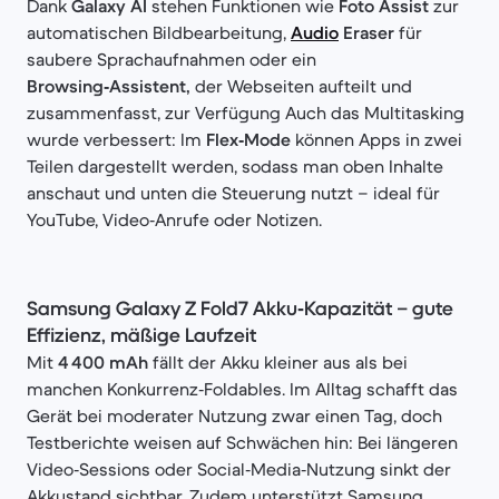
Dank
Galaxy AI
stehen Funktionen wie
Foto Assist
zur
automatischen Bildbearbeitung,
Audio
Eraser
für
saubere Sprachaufnahmen oder ein
Browsing‑Assistent,
der Webseiten aufteilt und
zusammenfasst, zur Verfügung Auch das Multitasking
wurde verbessert: Im
Flex‑Mode
können Apps in zwei
Teilen dargestellt werden, sodass man oben Inhalte
anschaut und unten die Steuerung nutzt – ideal für
YouTube, Video‑Anrufe oder Notizen.
Samsung Galaxy Z Fold7 Akku‑Kapazität – gute
Effizienz, mäßige Laufzeit
Mit
4 400 mAh
fällt der Akku kleiner aus als bei
manchen Konkurrenz‑Foldables. Im Alltag schafft das
Gerät bei moderater Nutzung zwar einen Tag, doch
Testberichte weisen auf Schwächen hin: Bei längeren
Video‑Sessions oder Social‑Media‑Nutzung sinkt der
Akkustand sichtbar. Zudem unterstützt Samsung