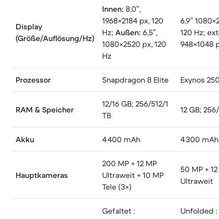
Innen:
8,0″,
1968×2184 px, 120
6,9″ 1080×
Display
Hz;
Außen:
6,5″,
120 Hz; ext
(Größe/Auflösung/Hz)
1080×2520 px, 120
948×1048 
Hz
Prozessor
Snapdragon 8 Elite
Exynos 25
12/16 GB; 256/512/1
RAM & Speicher
12 GB; 256
TB
Akku
4 400 mAh
4 300 mAh
200 MP + 12 MP
50 MP + 1
Hauptkameras
Ultraweit + 10 MP
Ultraweit
Tele (3×)
Gefaltet :
Unfolded :