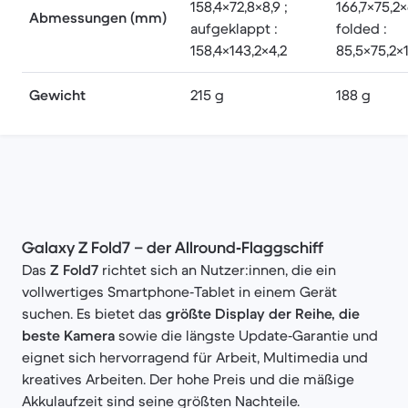
158,4×72,8×8,9 ;
166,7×75,2×
Abmessungen (mm)
aufgeklappt :
folded :
158,4×143,2×4,2
85,5×75,2×1
Gewicht
215 g
188 g
Galaxy Z Fold7 – der Allround‑Flaggschiff
Das
Z Fold7
richtet sich an Nutzer:innen, die ein
vollwertiges Smartphone‑Tablet in einem Gerät
suchen. Es bietet das
größte Display der Reihe, die
beste Kamera
sowie die längste Update‑Garantie und
eignet sich hervorragend für Arbeit, Multimedia und
kreatives Arbeiten. Der hohe Preis und die mäßige
Akkulaufzeit sind seine größten Nachteile.