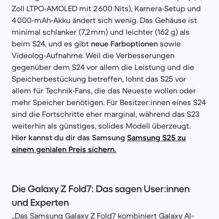
Zoll LTPO‑AMOLED mit 2 600 Nits), Kamera‑Setup und
4 000‑mAh‑Akku ändert sich wenig. Das Gehäuse ist
minimal schlanker (7,2 mm) und leichter (162 g) als
beim S24, und es gibt
neue Farboptionen
sowie
Videolog‑Aufnahme. Weil die Verbesserungen
gegenüber dem S24 vor allem die Leistung und die
Speicherbestückung betreffen, lohnt das S25 vor
allem für Technik‑Fans, die das Neueste wollen oder
mehr Speicher benötigen. Für Besitzer:innen eines S24
sind die Fortschritte eher marginal, während das S23
weiterhin als günstiges, solides Modell überzeugt.
Hier kannst du dir das Samsung
Samsung S25 zu
einem genialen Preis sichern.
Die Galaxy Z Fold7: Das sagen User:innen
und Experten
„Das Samsung Galaxy Z Fold7 kombiniert Galaxy AI-