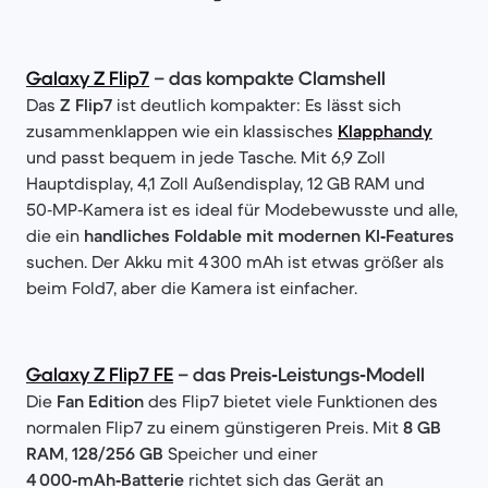
Galaxy Z Flip7
– das kompakte Clamshell
Das
Z Flip7
ist deutlich kompakter: Es lässt sich
zusammenklappen wie ein klassisches
Klapphandy
und passt bequem in jede Tasche. Mit 6,9 Zoll
Hauptdisplay, 4,1 Zoll Außendisplay, 12 GB RAM und
50‑MP‑Kamera ist es ideal für Modebewusste und alle,
die ein
handliches Foldable mit modernen KI‑Features
suchen. Der Akku mit 4 300 mAh ist etwas größer als
beim Fold7, aber die Kamera ist einfacher.
Galaxy Z Flip7 FE
– das Preis‑Leistungs‑Modell
Die
Fan Edition
des Flip7 bietet viele Funktionen des
normalen Flip7 zu einem günstigeren Preis. Mit
8 GB
RAM
,
128/256 GB
Speicher und einer
4 000‑mAh‑Batterie
richtet sich das Gerät an