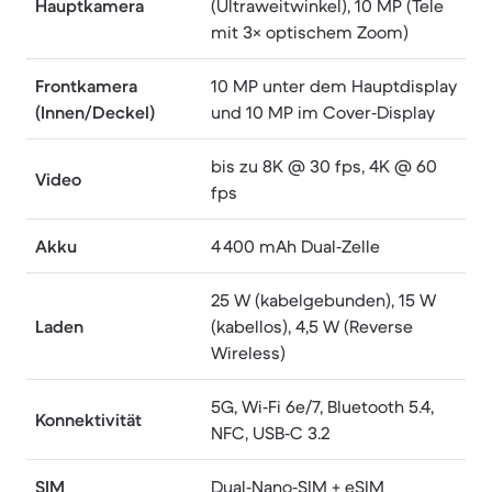
Hauptkamera
(Ultraweitwinkel), 10 MP (Tele
mit 3× optischem Zoom)
Frontkamera
10 MP unter dem Hauptdisplay
(Innen/Deckel)
und 10 MP im Cover‑Display
bis zu 8K @ 30 fps, 4K @ 60
Video
fps
Akku
4 400 mAh Dual‑Zelle
25 W (kabelgebunden), 15 W
Laden
(kabellos), 4,5 W (Reverse
Wireless)
5G, Wi‑Fi 6e/7, Bluetooth 5.4,
Konnektivität
NFC, USB‑C 3.2
SIM
Dual‑Nano‑SIM + eSIM