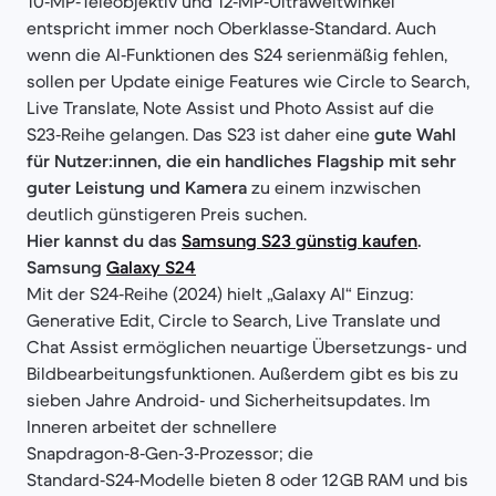
10‑MP‑Teleobjektiv und 12‑MP‑Ultraweitwinkel
entspricht immer noch Oberklasse‑Standard. Auch
wenn die AI‑Funktionen des S24 serienmäßig fehlen,
sollen per Update einige Features wie Circle to Search,
Live Translate, Note Assist und Photo Assist auf die
S23‑Reihe gelangen. Das S23 ist daher eine
gute Wahl
für Nutzer:innen, die ein handliches Flagship mit sehr
guter Leistung und Kamera
zu einem inzwischen
deutlich günstigeren Preis suchen.
Hier kannst du das
Samsung S23 günstig kaufen
.
Samsung
Galaxy S24
Mit der S24‑Reihe (2024) hielt „Galaxy AI“ Einzug:
Generative Edit, Circle to Search, Live Translate und
Chat Assist ermöglichen neuartige Übersetzungs‑ und
Bildbearbeitungsfunktionen. Außerdem gibt es bis zu
sieben Jahre Android‑ und Sicherheitsupdates. Im
Inneren arbeitet der schnellere
Snapdragon‑8‑Gen‑3‑Prozessor; die
Standard‑S24‑Modelle bieten 8 oder 12 GB RAM und bis