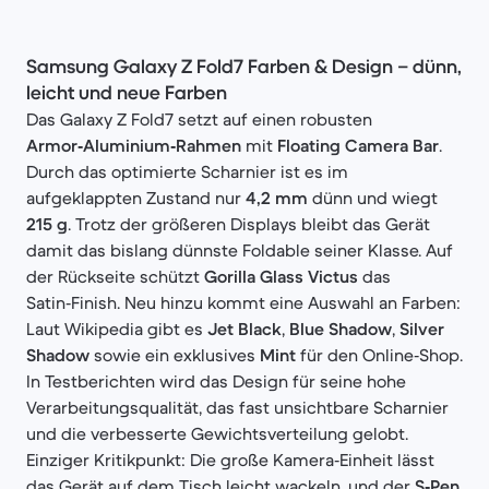
Samsung Galaxy Z Fold7 Farben & Design – dünn,
leicht und neue Farben
Das Galaxy Z Fold7 setzt auf einen robusten
Armor‑Aluminium‑Rahmen
mit
Floating Camera Bar
.
Durch das optimierte Scharnier ist es im
aufgeklappten Zustand nur
4,2 mm
dünn und wiegt
215 g
. Trotz der größeren Displays bleibt das Gerät
damit das bislang dünnste Foldable seiner Klasse. Auf
der Rückseite schützt
Gorilla Glass Victus
das
Satin‑Finish. Neu hinzu kommt eine Auswahl an Farben:
Laut Wikipedia gibt es
Jet Black
,
Blue Shadow
,
Silver
Shadow
sowie ein exklusives
Mint
für den Online‑Shop.
In Testberichten wird das Design für seine hohe
Verarbeitungsqualität, das fast unsichtbare Scharnier
und die verbesserte Gewichtsverteilung gelobt.
Einziger Kritikpunkt: Die große Kamera‑Einheit lässt
das Gerät auf dem Tisch leicht wackeln, und der
S‑Pen