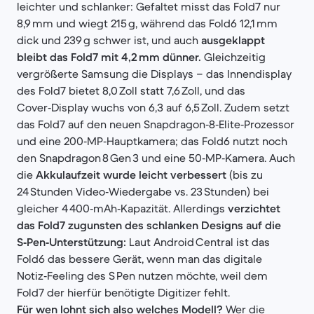
leichter und schlanker: Gefaltet misst das Fold7 nur
8,9 mm und wiegt 215 g, während das Fold6 12,1 mm
dick und 239 g schwer ist, und auch
ausgeklappt
bleibt das Fold7 mit 4,2 mm dünner.
Gleichzeitig
vergrößerte Samsung die Displays – das Innendisplay
des Fold7 bietet 8,0 Zoll statt 7,6 Zoll, und das
Cover‑Display wuchs von 6,3 auf 6,5 Zoll. Zudem setzt
das Fold7 auf den neuen Snapdragon‑8‑Elite‑Prozessor
und eine 200‑MP‑Hauptkamera; das Fold6 nutzt noch
den Snapdragon 8 Gen 3 und eine 50‑MP‑Kamera. Auch
die
Akkulaufzeit wurde leicht verbessert
(bis zu
24 Stunden Video‑Wiedergabe vs. 23 Stunden) bei
gleicher 4 400‑mAh‑Kapazität. Allerdings
verzichtet
das Fold7 zugunsten des schlanken Designs auf die
S‑Pen‑Unterstützung:
Laut Android Central ist das
Fold6 das bessere Gerät, wenn man das digitale
Notiz‑Feeling des S Pen nutzen möchte, weil dem
Fold7 der hierfür benötigte Digitizer fehlt.
Für wen lohnt sich also welches Modell?
Wer die