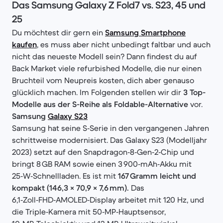
Das Samsung Galaxy Z Fold7 vs. S23, 45 und
25
Du möchtest dir gern ein
Samsung Smartphone
kaufen
, es muss aber nicht unbedingt faltbar und auch
nicht das neueste Modell sein? Dann findest du auf
Back Market viele refurbished Modelle, die nur einen
Bruchteil vom Neupreis kosten, dich aber genauso
glücklich machen. Im Folgenden stellen wir dir
3 Top-
Modelle aus der S-Reihe als Foldable-Alternative
vor.
Samsung
Galaxy S23
Samsung hat seine S‑Serie in den vergangenen Jahren
schrittweise modernisiert. Das Galaxy S23 (Modelljahr
2023) setzt auf den Snapdragon‑8‑Gen‑2‑Chip und
bringt 8 GB RAM sowie einen 3 900‑mAh‑Akku mit
25‑W‑Schnellladen. Es ist mit
167 Gramm leicht und
kompakt (146,3 × 70,9 × 7,6 mm).
Das
6,1‑Zoll‑FHD‑AMOLED‑Display arbeitet mit 120 Hz, und
die Triple‑Kamera mit 50‑MP‑Hauptsensor,