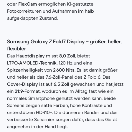
oder
FlexCam
ermöglichen KI‑gestützte
Fotokorrekturen und Aufnahmen im halb
aufgeklappten Zustand.
Samsung Galaxy Z Fold7 Display – größer, heller,
flexibler
Das
Hauptdisplay
misst
8,0 Zoll
, bietet
LTPO‑AMOLED‑Technik
, 120 Hz und eine
Spitzenhelligkeit von
2 600 Nits
. Es ist damit größer
und heller als das 7,6‑Zoll‑Panel des Z Fold 6. Das
Cover‑Display
ist auf
6,5 Zoll
gewachsen und hat jetzt
ein
21:9‑Format
, wodurch es im Alltag fast wie ein
normales Smartphone genutzt werden kann. Beide
Screens zeigen satte Farben, hohe Kontraste und
unterstützen HDR10+. Die dünneren Ränder und das
verbesserte Scharnier sorgen dafür, dass das Gerät
angenehm in der Hand liegt.