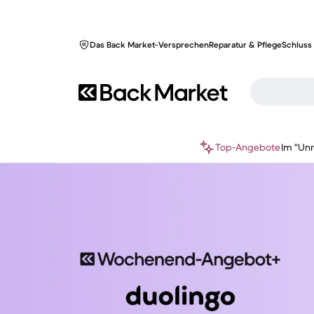
Das Back Market-Versprechen
Reparatur & Pflege
Schluss 
Top-Angebote
Im "Un
Back Market: erneuerte Technik für den Planeten