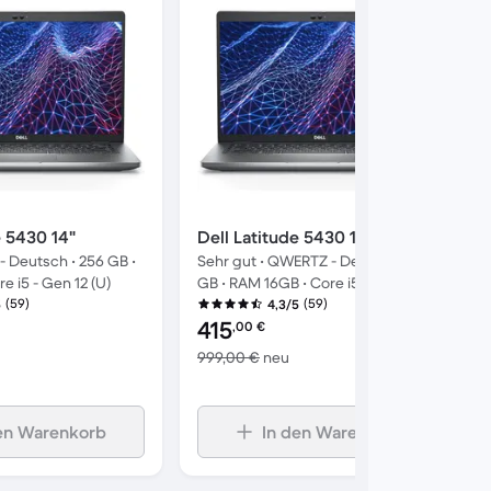
e 5430 14"
Dell Latitude 5430 14"
 Deutsch • 256 GB •
Sehr gut • QWERTZ - Deutsch • 256
e i5 - Gen 12 (U)
GB • RAM 16GB • Core i5 - Gen 12 (U)
(59)
(59)
5
4,3/5
uerten Produkts:
Preis des erneuerten Produkts:
415
,00
€
m Vergleich zum Neupreis von 999,00 €
Im Vergleich zum Neupreis v
999,00 €
neu
en Warenkorb
In den Warenkorb