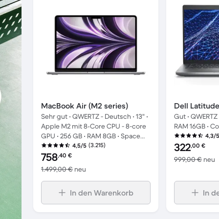
MacBook Air (M2 series)
Dell Latitud
Sehr gut • QWERTZ - Deutsch • 13" •
Gut • QWERTZ -
Apple M2 mit 8‑Core CPU - 8-core
RAM 16GB • Cor
GPU • 256 GB • RAM 8GB • Space
4,3/
Preis des erne
322
Grau
(3.215)
4,5/5
,00
€
Preis des erneuerten Produkts:
758
,40
€
I
999,00 €
neu
Im Vergleich zum Neupreis von 1.499,00 €
1.499,00 €
neu
In den Warenkorb
In d