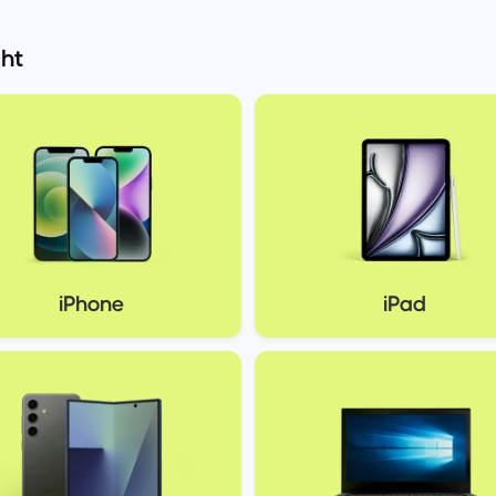
ht
iPhone
iPad