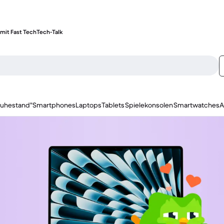
mit Fast Tech
Tech-Talk
ruhestand"
Smartphones
Laptops
Tablets
Spielekonsolen
Smartwatches
A
1 / 4.