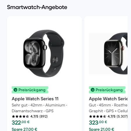
Smartwatch-Angebote
Preisrückgang
Preisrückgang
Apple Watch Series 11
Apple Watch Series
Sehr gut • 42mm • Aluminium •
Gut • 45mm • Rostfreier
Diamantschwarz • GPS
Graphit • GPS + Cellula
(892)
(5.307)
4,7/5
4,7/5
Preis des erneuerten Produkts:
Preis des erneuerten P
322
323
,00
€
,00
€
Spare 27,00 €
Spare 21,00 €