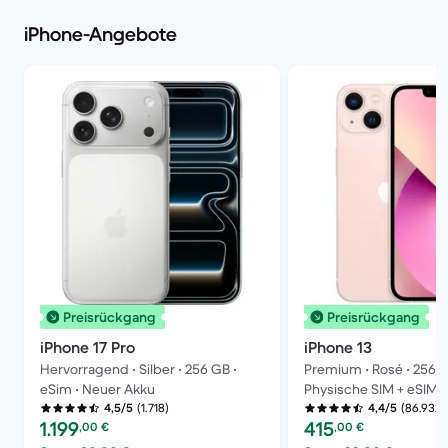
iPhone-Angebote
Preisrückgang
Preisrückgang
iPhone 17 Pro
iPhone 13
Hervorragend • Silber • 256 GB •
Premium • Rosé • 256 G
eSim • Neuer Akku
Physische SIM + eSIM
(1.718)
(86.932)
4,5/5
4,4/5
Preis des erneuerten Produkts:
Preis des erneuerten P
1.199
415
,00
€
,00
€