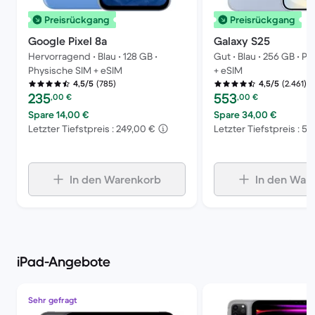
Preisrückgang
Preisrückgang
Google Pixel 8a
Galaxy S25
Hervorragend • Blau • 128 GB •
Gut • Blau • 256 GB • P
Physische SIM + eSIM
+ eSIM
(785)
(2.461)
4,5/5
4,5/5
Preis des erneuerten Produkts:
Preis des erneuerten P
235
553
,00
€
,00
€
Spare 14,00 €
Spare 34,00 €
Letzter Tiefstpreis : 249,00 €
Letzter Tiefstpreis : 5
In den Warenkorb
In den War
iPad-Angebote
Sehr gefragt