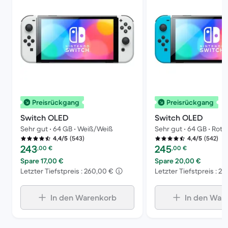
Preisrückgang
Preisrückgang
Switch OLED
Switch OLED
Sehr gut • 64 GB • Weiß/Weiß
Sehr gut • 64 GB • Rot/
(543)
(542)
4,4/5
4,4/5
Preis des erneuerten Produkts:
Preis des erneuerten P
243
245
,00
€
,00
€
Spare 17,00 €
Spare 20,00 €
Letzter Tiefstpreis : 260,00 €
Letzter Tiefstpreis : 2
In den Warenkorb
In den War