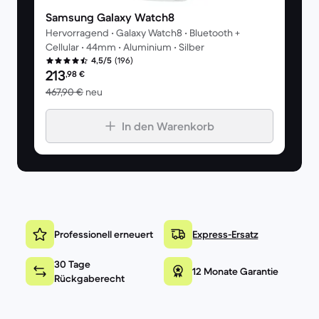
Samsung Galaxy Watch8
Hervorragend • Galaxy Watch8 • Bluetooth +
Cellular • 44mm • Aluminium • Silber
(196)
4,5/5
Preis des erneuerten Produkts:
213
,98
€
Im Vergleich zum Neupreis von 467,90 €
467,90 €
neu
In den Warenkorb
Professionell erneuert
Express-Ersatz
30 Tage
12 Monate Garantie
Rückgaberecht