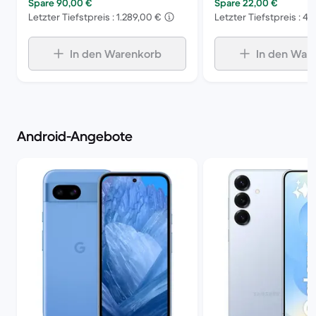
Spare 90,00 €
Spare 22,00 €
Letzter Tiefstpreis : 1.289,00 €
Letzter Tiefstpreis : 4
In den Warenkorb
In den War
Android-Angebote