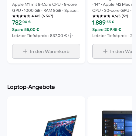
Apple M1 mit 8‑Core CPU - 8-core
• 14" • Apple M2 Max mi
GPU • 1000 GB • RAM 8GB • Space
CPU - 30-core GPU • 1
(6.567)
(52)
Grau
4,4/5
RAM 32GB • Silber
4,6/5
Preis des erneuerten Produkts:
Preis des erneuerten P
782
1.889
,00
€
,55
€
Spare 55,00 €
Spare 209,45 €
Letzter Tiefstpreis : 837,00 €
Letzter Tiefstpreis : 2
In den Warenkorb
In den War
Laptop-Angebote