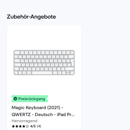
Zubehör-Angebote
Preisrückgang
Magic Keyboard (2021) -
QWERTZ - Deutsch - iPad Pro
Hervorragend
11" 1. Generation / iPad Pro 11"
(4)
4/5
2. Generation