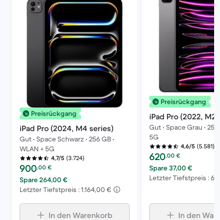
Preisrückgang
Preisrückgang
iPad Pro (2022, M2 
Gut • Space Grau • 256
iPad Pro (2024, M4 series)
5G
Gut • Space Schwarz • 256 GB •
(5.581)
4,6/5
WLAN + 5G
Preis des erneuerten P
620
,00
€
(3.724)
4,7/5
Preis des erneuerten Produkts:
900
,00
€
Spare 37,00 €
Letzter Tiefstpreis : 6
Spare 264,00 €
Letzter Tiefstpreis : 1.164,00 €
In den Warenkorb
In den War