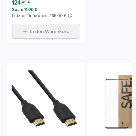
Preis des erneuerten Produkts:
124
,00
€
Spare 11,00 €
Letzter Tiefstpreis : 135,00 €
In den Warenkorb