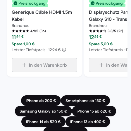
Preisrückgang
Preisrückgang
Generique Câble HDMI 1,5m
Displayschutz Panz
Kabel
Galaxy S10 - Transp
Brandneu
Brandneu
(86)
(22)
4,9/5
3,8/5
Preis des erneuerten Produkts:
Preis des erneuerten P
11
12
,94
€
,95
€
Spare 1,00 €
Spare 5,00 €
Letzter Tiefstpreis : 12,94 €
Letzter Tiefstpreis : 17
In den Warenkorb
In den War
iPhone ab 200 €
Smartphone ab 130 €
Samsung Galaxy ab 150 €
iPhone 15 ab 620 €
iPhone 14 ab 520 €
iPhone 13 ab 400 €