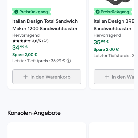
Preisrückgang
Preisrückgang
Italian Design Total Sandwich
Italian Design BRE
Maker 1200 Sandwichtoaster
Sandwichtoaster
Hervorragend
Hervorragend
Preis des erneuerten P
(26)
3,8/5
35
,99
€
Preis des erneuerten Produkts:
34
,99
€
Spare 2,00 €
Spare 2,00 €
Letzter Tiefstpreis : 37
Letzter Tiefstpreis : 36,99 €
In den Warenkorb
In den War
Konsolen-Angebote