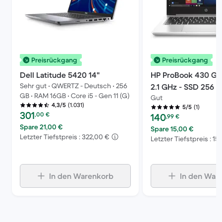
Preisrückgang
Preisrückgang
Dell Latitude 5420 14"
HP ProBook 430 G7 
Sehr gut • QWERTZ - Deutsch • 256
2.1 GHz - SSD 256 
GB • RAM 16GB • Core i5 - Gen 11 (G)
Gut
QWERTY - Schwedi
(1.031)
4,3/5
(1)
5/5
Preis des erneuerten Produkts:
301
Preis des erneuerten P
,00
€
140
,99
€
Spare 21,00 €
Spare 15,00 €
Letzter Tiefstpreis : 322,00 €
Letzter Tiefstpreis : 15
In den Warenkorb
In den War