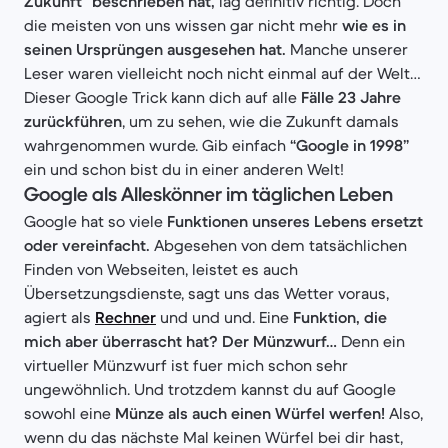
Zukunft” beschrieben hat,
lag definitiv richtig. Doch
die meisten von uns wissen gar nicht mehr
wie es in
seinen Ursprüngen ausgesehen hat.
Manche unserer
Leser waren vielleicht noch nicht einmal auf der Welt…
Dieser Google Trick kann dich auf alle
Fälle 23 Jahre
zurückführen
, um zu sehen, wie die Zukunft damals
wahrgenommen wurde. Gib einfach
“Google in 1998”
ein und schon bist du in einer anderen Welt!
Google als Alleskönner im täglichen Leben
Google hat so viele
Funktionen unseres Lebens ersetzt
oder vereinfacht.
Abgesehen von dem tatsächlichen
Finden von Webseiten, leistet es auch
Übersetzungsdienste, sagt uns das Wetter voraus,
agiert als
Rechner
und und und. Eine
Funktion, die
mich aber überrascht hat? Der Münzwurf…
Denn ein
virtueller Münzwurf ist fuer mich schon sehr
ungewöhnlich. Und trotzdem kannst du auf Google
sowohl eine
Münze als auch einen Würfel werfen!
Also,
wenn du das nächste Mal keinen Würfel bei dir hast,