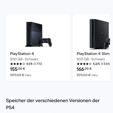
PlayStation 4
PlayStation 4 Slim
500 GB • Schwarz
500 GB • Schwarz
(1.770)
(1.534)
4,1/5
4,2/5
Preis des erneuerten Produkts:
Preis des erneuerten P
155
166
,00
€
,00
€
Im Vergleich zum Neupreis von 399,00 €
Im Vergle
399,00 €
neu
299,00 €
neu
Speicher der verschiedenen Versionen der
PS4