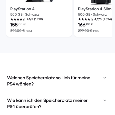
PlayStation 4
PlayStation 4 Slim
500 GB • Schwarz
500 GB • Schwarz
(1.770)
(1.534)
4,1/5
4,2/5
Preis des erneuerten Produkts:
Preis des erneuerten P
155
166
,00
€
,00
€
Im Vergleich zum Neupreis von 399,00 €
Im Vergle
399,00 €
neu
299,00 €
neu
Welchen Speicherplatz soll ich für meine
PS4 wählen?
Wie kann ich den Speicherplatz meiner
PS4 überprüfen?