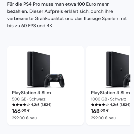
Für die PS4 Pro muss man etwa 100 Euro mehr
bezahlen.
Dieser Aufpreis erklärt sich, durch ihre
verbesserte Grafikqualität und das flüssige Spielen mit
bis zu 60 FPS und 4K.
PlayStation 4 Slim
PlayStation 4 Slim
500 GB • Schwarz
1000 GB • Schwarz
(1.534)
(1.534)
4,2/5
4,2/5
Preis des erneuerten Produkts:
Preis des erneuerten P
166
168
,00
€
,00
€
Im Vergleich zum Neupreis von 299,00 €
Im Vergle
299,00 €
neu
299,00 €
neu