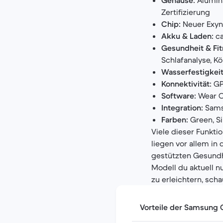
Gehäuse:
Alumini
Zertifizierung
Chip:
Neuer Exyn
Akku & Laden:
ca
Gesundheit & Fit
Schlafanalyse, 
Wasserfestigkeit
Konnektivität:
GPS
Software:
Wear O
Integration:
Samsu
Farben:
Green, Si
Viele dieser Funkt
liegen vor allem i
gestützten Gesundhe
Modell du aktuell n
zu erleichtern, sch
Vorteile der Samsung 