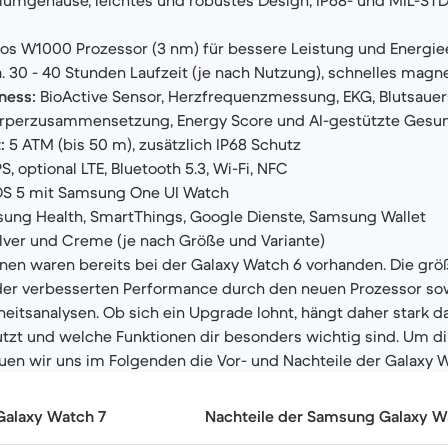
umgehäuse, leichtes und robustes Design, IP68- und MIL-ST
os W1000 Prozessor (3 nm) für bessere Leistung und Energie
. 30 - 40 Stunden Laufzeit (je nach Nutzung), schnelles mag
ness:
BioActive Sensor, Herzfrequenzmessung, EKG, Blutsaue
Körperzusammensetzung, Energy Score und AI-gestützte Gesu
:
5 ATM (bis 50 m), zusätzlich IP68 Schutz
, optional LTE, Bluetooth 5.3, Wi-Fi, NFC
S 5 mit Samsung One UI Watch
ng Health, SmartThings, Google Dienste, Samsung Wallet
lver und Creme (je nach Größe und Variante)
ionen waren bereits bei der Galaxy Watch 6 vorhanden. Die g
n der verbesserten Performance durch den neuen Prozessor so
itsanalysen. Ob sich ein Upgrade lohnt, hängt daher stark d
utzt und welche Funktionen dir besonders wichtig sind. Um d
auen wir uns im Folgenden die Vor- und Nachteile der Galaxy 
Galaxy Watch 7
Nachteile der Samsung Galaxy W