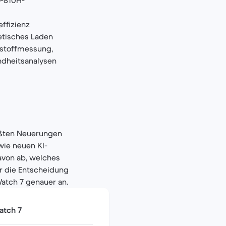
D-810H-
effizienz
netisches Laden
rstoffmessung,
ndheitsanalysen
rößten Neuerungen
wie neuen KI-
avon ab, welches
ir die Entscheidung
Watch 7 genauer an.
atch 7