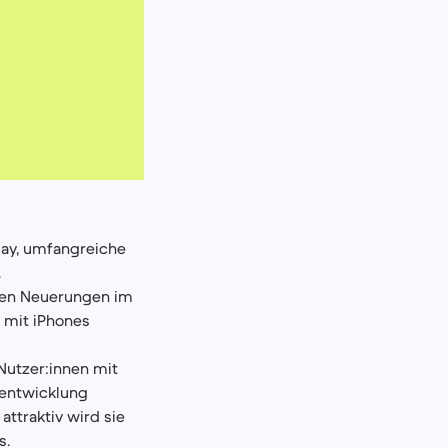
lay, umfangreiche
.
oßen Neuerungen im
t mit iPhones
Nutzer:innen mit
erentwicklung
ttraktiv wird sie
s.