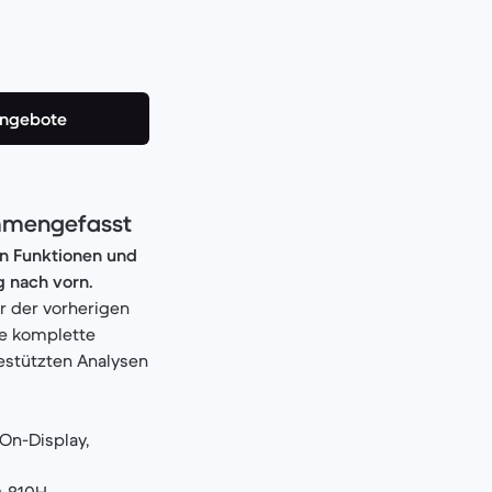
Angebote
ammengefasst
en Funktionen und
g nach vorn.
 der vorherigen
e komplette
estützten Analysen
On-Display,