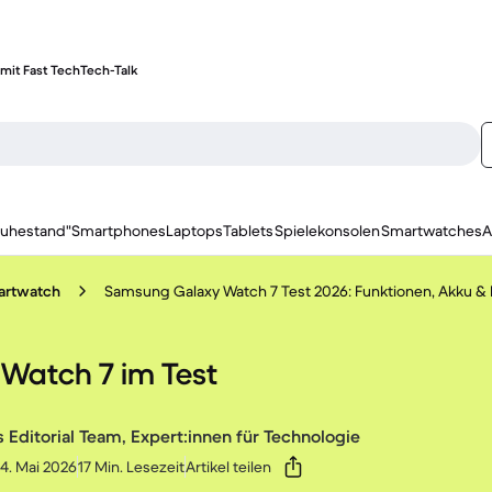
mit Fast Tech
Tech-Talk
ruhestand"
Smartphones
Laptops
Tablets
Spielekonsolen
Smartwatches
A
artwatch
Samsung Galaxy Watch 7 Test 2026: Funktionen, Akku & 
 Watch 7 im Test
 Editorial Team, Expert:innen für Technologie
 4. Mai 2026
17 Min. Lesezeit
Artikel teilen