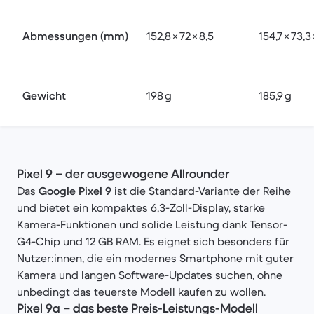
Abmessungen (mm)
152,8 × 72 × 8,5
154,7 × 73,3 
Gewicht
198 g
185,9 g
Pixel 9 – der ausgewogene Allrounder
Das
Google Pixel 9
ist die Standard-Variante der Reihe
und bietet ein kompaktes 6,3-Zoll-Display, starke
Kamera-Funktionen und solide Leistung dank Tensor-
G4-Chip und 12 GB RAM. Es eignet sich besonders für
Nutzer:innen, die ein modernes Smartphone mit guter
Kamera und langen Software-Updates suchen, ohne
unbedingt das teuerste Modell kaufen zu wollen.
Pixel 9a – das beste Preis-Leistungs-Modell