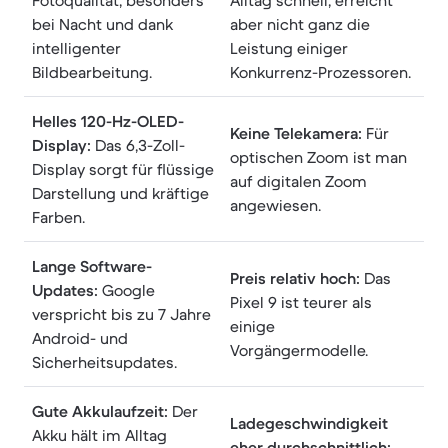
Fotoqualität, besonders
Alltag schnell, erreicht
bei Nacht und dank
aber nicht ganz die
intelligenter
Leistung einiger
Bildbearbeitung.
Konkurrenz-Prozessoren.
Helles 120-Hz-OLED-
Keine Telekamera:
Für
Display:
Das 6,3-Zoll-
optischen Zoom ist man
Display sorgt für flüssige
auf digitalen Zoom
Darstellung und kräftige
angewiesen.
Farben.
Lange Software-
Preis relativ hoch:
Das
Updates:
Google
Pixel 9 ist teurer als
verspricht bis zu 7 Jahre
einige
Android- und
Vorgängermodelle.
Sicherheitsupdates.
Gute Akkulaufzeit:
Der
Ladegeschwindigkeit
Akku hält im Alltag
eher durchschnittlich: