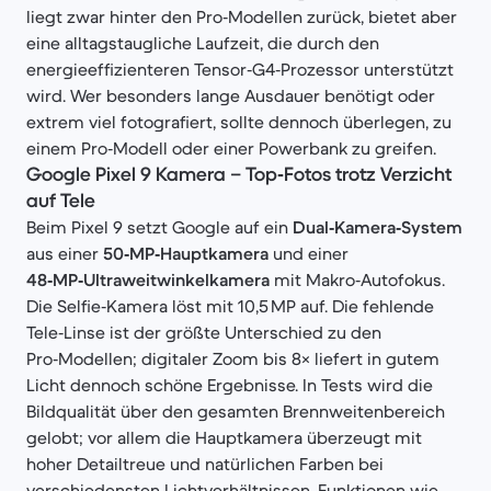
liegt zwar hinter den Pro‑Modellen zurück, bietet aber
eine alltagstaugliche Laufzeit, die durch den
energieeffizienteren Tensor‑G4‑Prozessor unterstützt
wird. Wer besonders lange Ausdauer benötigt oder
extrem viel fotografiert, sollte dennoch überlegen, zu
einem Pro‑Modell oder einer Powerbank zu greifen.
Google Pixel 9 Kamera – Top‑Fotos trotz Verzicht
auf Tele
Beim Pixel 9 setzt Google auf ein
Dual‑Kamera‑System
aus einer
50‑MP‑Hauptkamera
und einer
48‑MP‑Ultraweitwinkelkamera
mit Makro‑Autofokus.
Die Selfie‑Kamera löst mit 10,5 MP auf. Die fehlende
Tele‑Linse ist der größte Unterschied zu den
Pro‑Modellen; digitaler Zoom bis 8× liefert in gutem
Licht dennoch schöne Ergebnisse. In Tests wird die
Bildqualität über den gesamten Brennweitenbereich
gelobt; vor allem die Hauptkamera überzeugt mit
hoher Detailtreue und natürlichen Farben bei
verschiedensten Lichtverhältnissen. Funktionen wie