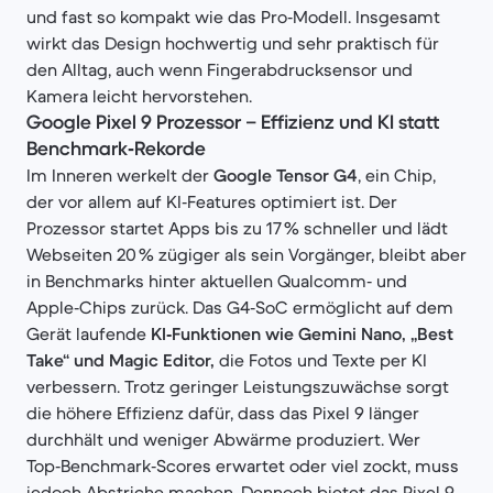
und fast so kompakt wie das Pro‑Modell. Insgesamt
wirkt das Design hochwertig und sehr praktisch für
den Alltag, auch wenn Fingerabdrucksensor und
Kamera leicht hervorstehen.
Google Pixel 9 Prozessor – Effizienz und KI statt
Benchmark‑Rekorde
Im Inneren werkelt der
Google Tensor G4
, ein Chip,
der vor allem auf KI‑Features optimiert ist. Der
Prozessor startet Apps bis zu 17 % schneller und lädt
Webseiten 20 % zügiger als sein Vorgänger, bleibt aber
in Benchmarks hinter aktuellen Qualcomm‑ und
Apple‑Chips zurück. Das G4‑SoC ermöglicht auf dem
Gerät laufende
KI‑Funktionen wie Gemini Nano, „Best
Take“ und Magic Editor,
die Fotos und Texte per KI
verbessern. Trotz geringer Leistungszuwächse sorgt
die höhere Effizienz dafür, dass das Pixel 9 länger
durchhält und weniger Abwärme produziert. Wer
Top‑Benchmark‑Scores erwartet oder viel zockt, muss
jedoch Abstriche machen. Dennoch bietet das Pixel 9