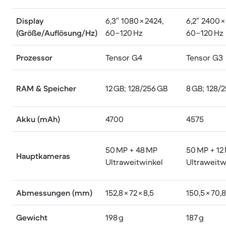
Display
6,3″ 1080 × 2424,
6,2″ 2400 ×
(Größe/Auflösung/Hz)
60–120 Hz
60–120 Hz
Prozessor
Tensor G4
Tensor G3
RAM & Speicher
12 GB; 128/256 GB
8 GB; 128/
Akku (mAh)
4700
4575
50 MP + 48 MP
50 MP + 12
Hauptkameras
Ultraweitwinkel
Ultraweitw
Abmessungen (mm)
152,8 × 72 × 8,5
150,5 × 70,8
Gewicht
198 g
187 g