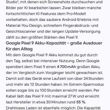
Studio“, mit denen sich Screenshots durchsuchen und
Bilder per KI bearbeiten lassen. Zwar bleiben manche
fortschrittlichen KI‑Features dem Pro‑Modell
vorbehalten, doch das saubere Android‑Erlebnis mit
Material‑You‑Design, schnellem Fingerabdruck‑ und
Gesichtsscanner und der langen Update‑Versorgung
zählt zu den größten Stärken des Pixel 9.
Google Pixel 9 Akku-Kapazität – große Ausdauer
für den Alltag
Mit dem Google Pixel 9 Akku kommst du gut durch
den Tag, selbst bei intensiver Nutzung. Denn Google
spendiert dem Pixel 9 einen
4 700 mAh
großen Akku,
der im Vergleich zum Vorgänger leicht gewachsen ist.
Damit soll das Gerät eine Laufzeit von über 24 Stunden
und mehr als 13 Stunden haben. Im Extrem‑Sparmodus
sollen sogar bis zu 100 Stunden erreicht werden. Per
Kabel lädt das Pixel 9 mit maximal 27 W und erreicht
laut Hersteller in etwa 30 Minuten rund
55 %
.
Drahtloses Laden ist ebenfalls möglich. Die Kapazität