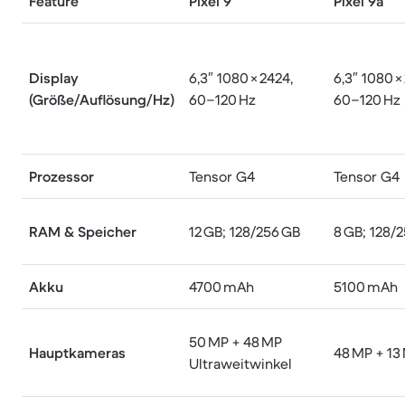
Feature
Pixel 9
Pixel 9a
Display
6,3″ 1080 × 2424,
6,3″ 1080 ×
(Größe/Auflösung/Hz)
60–120 Hz
60–120 Hz
Prozessor
Tensor G4
Tensor G4
RAM & Speicher
12 GB; 128/256 GB
8 GB; 128/
Akku
4700 mAh
5100 mAh
50 MP + 48 MP
Hauptkameras
48 MP + 13
Ultraweitwinkel