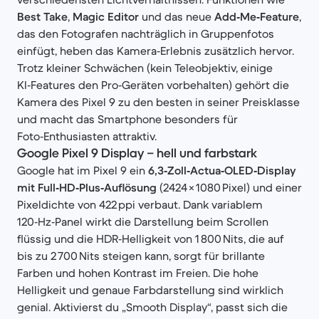
Best Take
,
Magic Editor
und das neue
Add‑Me‑Feature
,
das den Fotografen nachträglich in Gruppenfotos
einfügt, heben das Kamera‑Erlebnis zusätzlich hervor.
Trotz kleiner Schwächen (kein Teleobjektiv, einige
KI‑Features den Pro‑Geräten vorbehalten) gehört die
Kamera des Pixel 9 zu den besten in seiner Preisklasse
und macht das Smartphone besonders für
Foto‑Enthusiasten attraktiv.
Google Pixel 9 Display – hell und farbstark
Google hat im Pixel 9 ein
6,3‑Zoll‑Actua‑OLED‑Display
mit Full‑HD‑Plus‑Auflösung
(2424 × 1080 Pixel) und einer
Pixeldichte von 422 ppi verbaut. Dank variablem
120‑Hz‑Panel wirkt die Darstellung beim Scrollen
flüssig und die HDR‑Helligkeit von 1 800 Nits, die auf
bis zu 2 700 Nits steigen kann, sorgt für brillante
Farben und hohen Kontrast im Freien. Die hohe
Helligkeit und genaue Farbdarstellung sind wirklich
genial. Aktivierst du „Smooth Display“, passt sich die