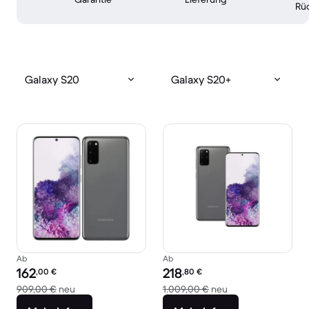
Rü
Galaxy S20
Galaxy S20+
Ab
Ab
Preis des erneuerten Produkts:
Preis des erneuerten Produkts:
162
218
,00
€
,80
€
Im Vergleich zum Neupreis von 909,00 €
Im Vergleich zum 
909,00 €
neu
1.009,00 €
neu