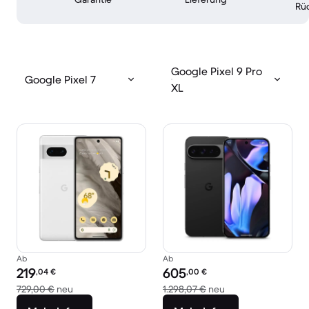
Rü
Google Pixel 9 Pro
Google Pixel 7
XL
Ab
Ab
Preis des erneuerten Produkts:
Preis des erneuerten Produkts:
219
605
,04
€
,00
€
Im Vergleich zum Neupreis von 729,00 €
Im Vergleich zum N
729,00 €
neu
1.298,07 €
neu