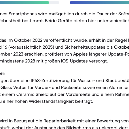
eines Smartphones wird maßgeblich durch die Dauer der Sof
obustheit bestimmt. Beide Geräte bieten hier unterschiedlic
 das im Oktober 2022 veröffentlicht wurde, erhält in der Rege
 16 (voraussichtlich 2025) und Sicherheitsupdates bis Oktobe
ember 2023 erschien, profitiert von Apples längerer Update-Po
s mindestens 2028 mit großen iOS-Updates versorgt.
it:
gen über eine IP68-Zertifizierung für Wasser- und Staubbestän
a Glass Victus für Vorder- und Rückseite sowie einen Alumin
it einem Ceramic Shield auf der Vorderseite und einem Rahme
u einer hohen Widerstandsfähigkeit beiträgt.
wird in Bezug auf die Reparierbarkeit mit einer Bewertung von
estuft, wobei der Austausch des Bildschirms als unkompliziert 