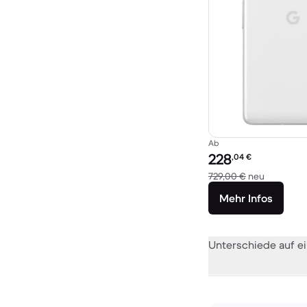
Ab
Preis des erneuerten P
228
,04
€
Im Vergle
729,00 €
neu
Mehr Infos
Unterschiede auf ei