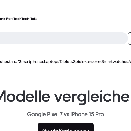
mit Fast Tech
Tech-Talk
ruhestand"
Smartphones
Laptops
Tablets
Spielekonsolen
Smartwatches
A
odelle vergleich
Google Pixel 7 vs iPhone 15 Pro
Google Pixel shoppen