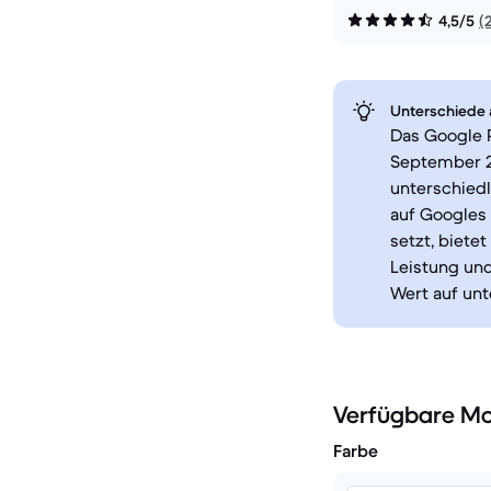
4,5/5
(
Unterschiede a
Das Google P
September 20
unterschiedl
auf Googles 
setzt, biete
Leistung und
Wert auf un
Verfügbare Mo
Farbe