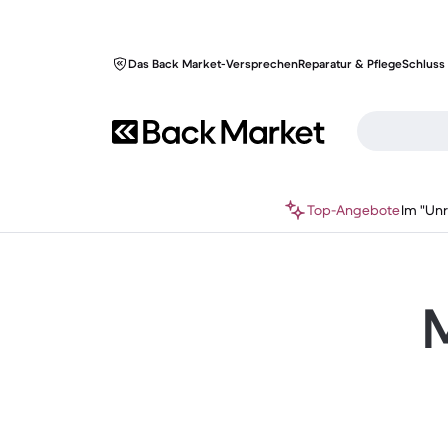
Das Back Market-Versprechen
Reparatur & Pflege
Schluss 
Top-Angebote
Im "Un
M