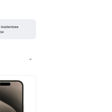
 kostenlose
be