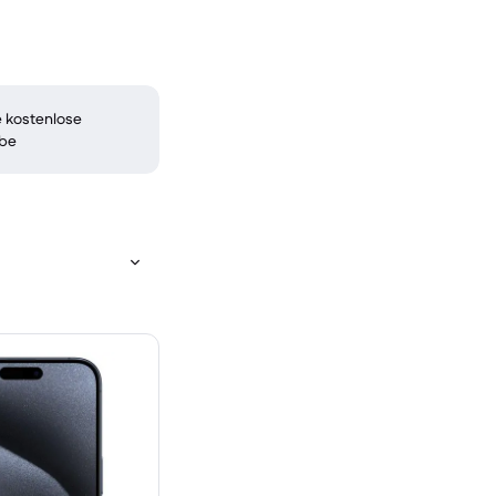
 kostenlose
be