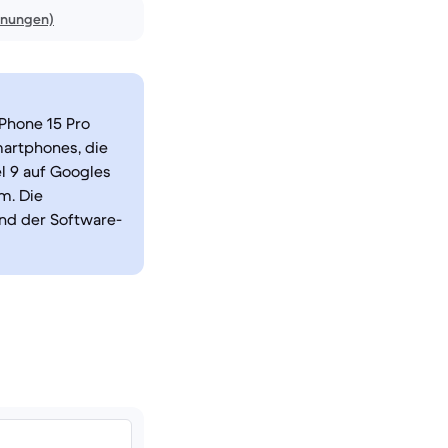
inungen)
iPhone 15 Pro
artphones, die
el 9 auf Googles
m. Die
und der Software-