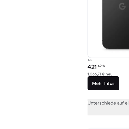
Ab
Preis des erneuerten P
421
,49
€
Im Vergl
1.066,71 €
neu
Mehr Infos
Unterschiede auf ei