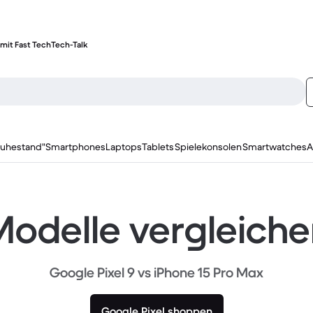
mit Fast Tech
Tech-Talk
ruhestand"
Smartphones
Laptops
Tablets
Spielekonsolen
Smartwatches
A
odelle vergleich
Google Pixel 9 vs iPhone 15 Pro Max
Google Pixel shoppen