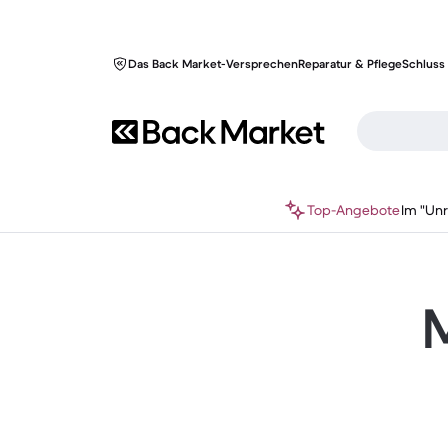
Das Back Market-Versprechen
Reparatur & Pflege
Schluss 
Top-Angebote
Im "Un
M