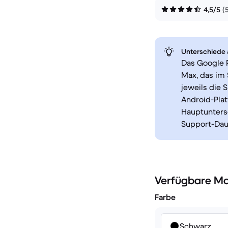
4,5/5
(
Unterschiede a
Das Google P
Max, das im
jeweils die 
Android-Plat
Hauptuntersc
Support-Dau
Verfügbare Mo
Farbe
Schwarz