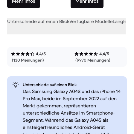
Mehr Infos
Mehr Infos
Unterschiede auf einen Blick
Verfügbare Modelle
Langlebig
4,4/5
4,4/5
(130 Meinungen)
(9970 Meinungen)
Unterschiede auf einen Blick
Das Samsung Galaxy A04S und das iPhone 14
Pro Max, beide im September 2022 auf den
Markt gekommen, repräsentieren
unterschiedliche Ansätze im Smartphone-
Segment. Während das Galaxy A04S als
einsteigerfreundliches Android-Gerät