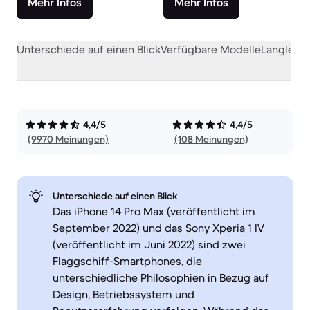
Mehr Infos
Mehr Infos
Unterschiede auf einen Blick
Verfügbare Modelle
Langlebig
4,4/5
4,4/5
(9970 Meinungen)
(108 Meinungen)
Unterschiede auf einen Blick
Das iPhone 14 Pro Max (veröffentlicht im
September 2022) und das Sony Xperia 1 IV
(veröffentlicht im Juni 2022) sind zwei
Flaggschiff-Smartphones, die
unterschiedliche Philosophien in Bezug auf
Design, Betriebssystem und