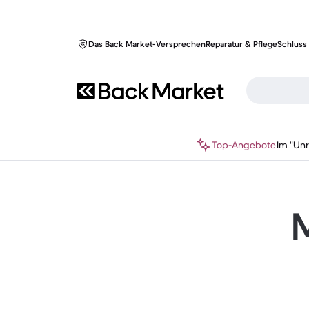
Das Back Market-Versprechen
Reparatur & Pflege
Schluss 
Top-Angebote
Im "Un
M