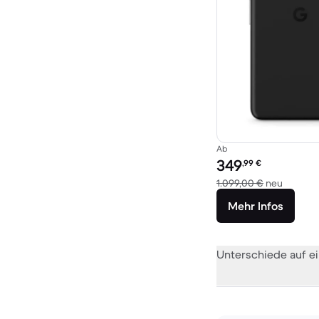
Ab
Preis des erneuerten P
349
,99
€
Im Verg
1.099,00 €
neu
Mehr Infos
Unterschiede auf ei