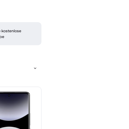
 kostenlose
be