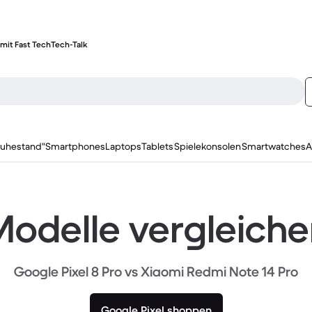
mit Fast Tech
Tech-Talk
ruhestand"
Smartphones
Laptops
Tablets
Spielekonsolen
Smartwatches
A
odelle vergleich
Google Pixel 8 Pro vs Xiaomi Redmi Note 14 Pro
Google Pixel shoppen