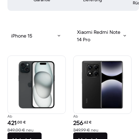
Rü
Xiaomi Redmi Note
iPhone 15
14 Pro
Ab
Ab
Preis des erneuerten Produkts:
Preis des erneuerten Produkts:
421
256
,00
€
,62
€
Im Vergleich zum Neupreis von 849,00 €
Im Vergleich zum Ne
849,00 €
neu
349,99 €
neu