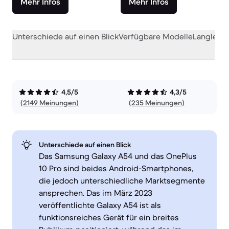
Mehr Infos
Mehr Infos
Unterschiede auf einen Blick
Verfügbare Modelle
Langlebig
4,5/5
4,3/5
(2149 Meinungen)
(235 Meinungen)
Unterschiede auf einen Blick
Das Samsung Galaxy A54 und das OnePlus
10 Pro sind beides Android-Smartphones,
die jedoch unterschiedliche Marktsegmente
ansprechen. Das im März 2023
veröffentlichte Galaxy A54 ist als
funktionsreiches Gerät für ein breites