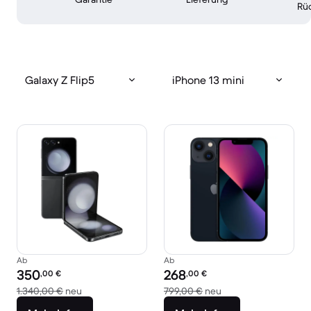
Rü
Galaxy Z Flip5
iPhone 13 mini
Ab
Ab
Preis des erneuerten Produkts:
Preis des erneuerten Produkts:
350
268
,00
€
,00
€
Im Vergleich zum Neupreis von 1.340,00 €
Im Vergleich zum Ne
1.340,00 €
neu
799,00 €
neu