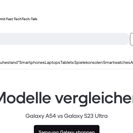
mit Fast Tech
Tech-Talk
ruhestand"
Smartphones
Laptops
Tablets
Spielekonsolen
Smartwatches
A
odelle vergleich
Galaxy A54 vs Galaxy S23 Ultra
Samsung Galaxy shoppen