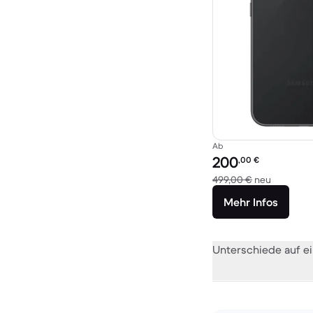
Ab
Preis des erneuerten P
200
,00
€
Im Vergle
499,00 €
neu
Mehr Infos
Unterschiede auf ei