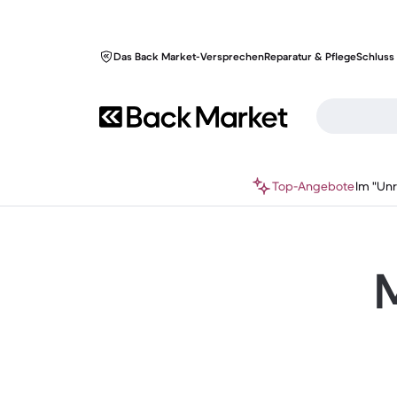
Das Back Market-Versprechen
Reparatur & Pflege
Schluss 
Top-Angebote
Im "Un
M