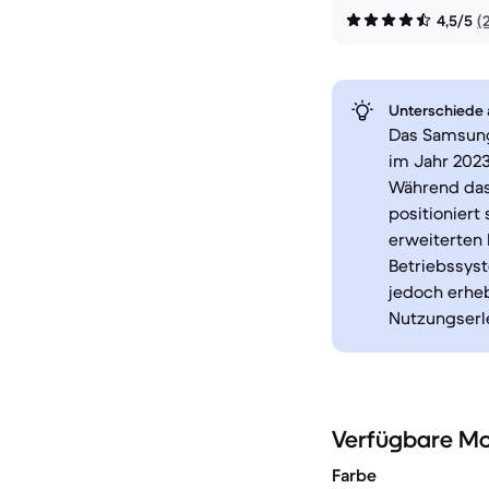
4,5/5
(
Unterschiede a
Das Samsung
im Jahr 202
Während das 
positioniert
erweiterten 
Betriebssys
jedoch erhe
Nutzungserl
Verfügbare Mo
Farbe