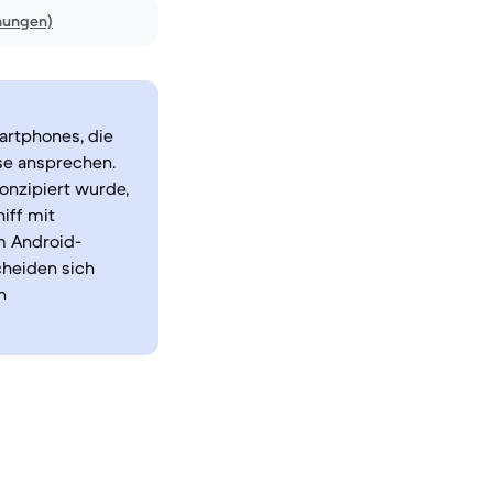
nungen)
artphones, die
se ansprechen.
konzipiert wurde,
iff mit
m Android-
heiden sich
n