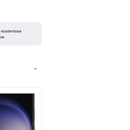
 kostenlose
be