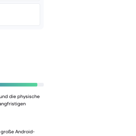
und die physische
angfristigen
r große Android-