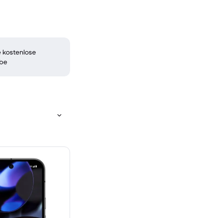
 kostenlose
be