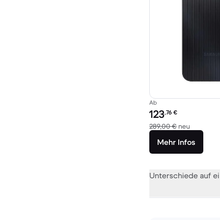
Ab
Preis des erneuerten P
123
,76
€
Im Vergle
289,00 €
neu
Mehr Infos
Unterschiede auf ei