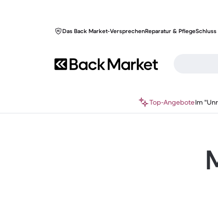
Das Back Market-Versprechen
Reparatur & Pflege
Schluss 
Top-Angebote
Im "Un
M