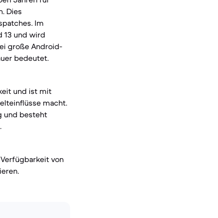
. Dies
spatches. Im
d 13 und wird
rei große Android-
auer bedeutet.
eit und ist mit
elteinflüsse macht.
ng und besteht
.
 Verfügbarkeit von
ieren.