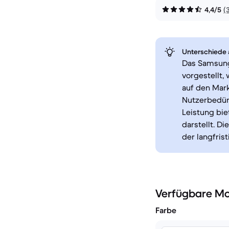
4,4/5
(
Unterschiede a
Das Samsung
vorgestellt,
auf den Mar
Nutzerbedürf
Leistung bie
darstellt. D
der langfris
Verfügbare Mo
Farbe