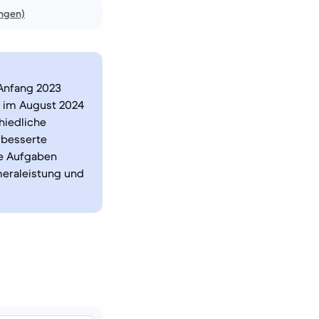
ngen)
 Anfang 2023
e, im August 2024
hiedliche
rbesserte
he Aufgaben
meraleistung und