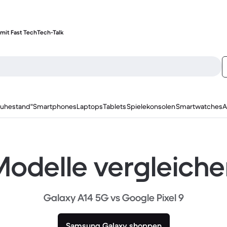
mit Fast Tech
Tech-Talk
ruhestand"
Smartphones
Laptops
Tablets
Spielekonsolen
Smartwatches
A
odelle vergleich
Galaxy A14 5G vs Google Pixel 9
Samsung Galaxy shoppen