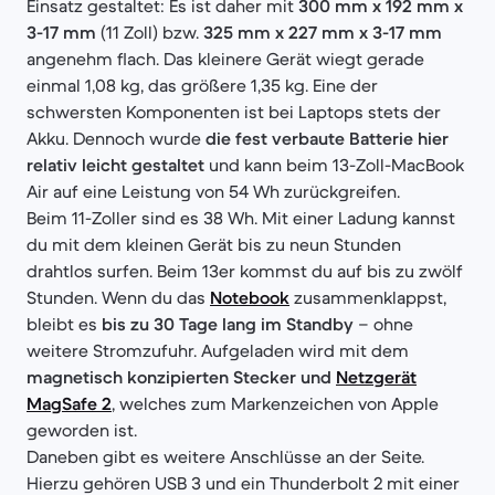
Einsatz gestaltet: Es ist daher mit
300 mm x 192 mm x
3-17 mm
(11 Zoll) bzw.
325 mm x 227 mm x 3-17 mm
angenehm flach. Das kleinere Gerät wiegt gerade
einmal 1,08 kg, das größere 1,35 kg. Eine der
schwersten Komponenten ist bei Laptops stets der
Akku. Dennoch wurde
die fest verbaute Batterie hier
relativ leicht gestaltet
und kann beim 13-Zoll-MacBook
Air auf eine Leistung von 54 Wh zurückgreifen.
Beim 11-Zoller sind es 38 Wh. Mit einer Ladung kannst
du mit dem kleinen Gerät bis zu neun Stunden
drahtlos surfen. Beim 13er kommst du auf bis zu zwölf
Stunden. Wenn du das
Notebook
zusammenklappst,
bleibt es
bis zu 30 Tage lang im Standby
– ohne
weitere Stromzufuhr. Aufgeladen wird mit dem
magnetisch konzipierten Stecker und
Netzgerät
MagSafe 2
, welches zum Markenzeichen von Apple
geworden ist.
Daneben gibt es weitere Anschlüsse an der Seite.
Hierzu gehören USB 3 und ein Thunderbolt 2 mit einer