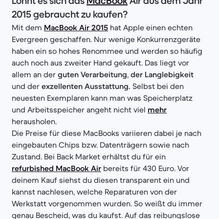
Lohnt es sich das
MacBook
Air aus dem Jahr
2015 gebraucht zu kaufen?
Mit dem
MacBook Air 2015
hat Apple einen echten
Evergreen geschaffen. Nur wenige Konkurrenzgeräte
haben ein so hohes Renommee und werden so häufig
auch noch aus zweiter Hand gekauft. Das liegt vor
allem an der
guten Verarbeitung
,
der Langlebigkeit
und der
exzellenten Ausstattung.
Selbst bei den
neuesten Exemplaren kann man was Speicherplatz
und Arbeitsspeicher angeht nicht viel
mehr
herausholen.
Die Preise für diese MacBooks variieren dabei je nach
eingebauten Chips bzw. Datenträgern sowie nach
Zustand. Bei Back Market erhältst du für ein
refurbished MacBook Air
bereits für 430 Euro. Vor
deinem Kauf siehst du diesen transparent ein und
kannst nachlesen, welche Reparaturen von der
Werkstatt vorgenommen wurden. So weißt du immer
genau Bescheid, was du kaufst. Auf das reibungslose