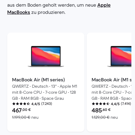
aus dem Boden geholt werden, um neue
Apple
MacBooks
zu produzieren.
MacBook Air (M1 series)
MacBook Air (M1 se
QWERTZ - Deutsch • 13" • Apple M1
QWERTZ - Deutsch • 13"
mit 8‑Core CPU - 7-core GPU • 128
mit 8‑Core CPU - 7-cor
GB • RAM 8GB • Space Grau
GB • RAM 8GB • Space
(7.243)
(7.414)
4,4/5
4,4/5
Preis des erneuerten Produkts:
Preis des erneuerten P
467
485
,00
€
,60
€
Im Vergleich zum Neupreis von 1.199,00 €
Im Vergl
1.199,00 €
neu
1.129,00 €
neu