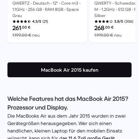
QWERTZ - Deutsch • 12" • Core m3 -
QWERTY - Schwedisch •
1.1GHz • 256 GB • RAM 8GB • Space
M - 1.2GHz • 512 GB • R
Grau
Silber
(21)
(336)
4,3/5
3,8/5
Preis des erneuerten Produkts:
Preis des erneuerten P
261
268
,00
€
,00
€
Im Vergleich zum Neupreis von 1.199,00 €
Im Vergl
1.199,00 €
neu
1.919,00 €
neu
MacBook Air 2015 kaufen
Welche Features hat das MacBook Air 2015?
Prozessor und Display.
Die MacBooks Air aus dem Jahr 2015 wurden in zwei
Gerätegrößen herausgegeben. Wer sich einen
handlichen, kleinen Laptop für den mobilen Einsatz
wünscht, kann sich für d
as 11,6 Zoll große Gerät