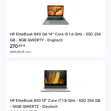
HP EliteBook 840 G6 14" Core i5 1.6 GHz - SSD 256
GB - 8GB QWERTY - Englisch
Preis des erneuerten Produkts:
270
,00
€
Im Vergleich zum Neupreis von 540,00 €
540,00 €
neu
HP EliteBook 830 13" Core i7 1.8 GHz - SSD 256 GB
- 16GB QWERTZ - Deutsch