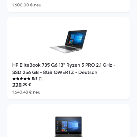
Im Vergleich zum Neupreis von 1.600,00 €
1.600,00 €
neu
HP EliteBook 735 G6 13" Ryzen 5 PRO 2.1 GHz -
SSD 256 GB - 8GB QWERTZ - Deutsch
(1)
5/5
Preis des erneuerten Produkts:
228
,00
€
Im Vergleich zum Neupreis von 1.640,48 €
1.640,48 €
neu