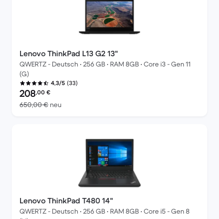
Lenovo ThinkPad L13 G2 13"
QWERTZ - Deutsch • 256 GB • RAM 8GB • Core i3 - Gen 11
(G)
(33)
4,3/5
Preis des erneuerten Produkts:
208
,00
€
Im Vergleich zum Neupreis von 650,00 €
650,00 €
neu
Lenovo ThinkPad T480 14"
QWERTZ - Deutsch • 256 GB • RAM 8GB • Core i5 - Gen 8