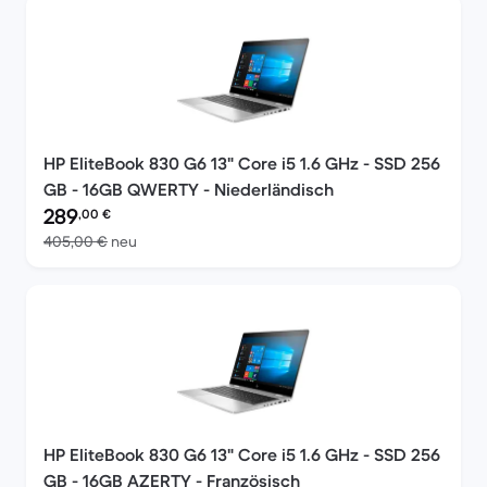
HP EliteBook 830 G6 13" Core i5 1.6 GHz - SSD 256
GB - 16GB QWERTY - Niederländisch
Preis des erneuerten Produkts:
289
,00
€
Im Vergleich zum Neupreis von 405,00 €
405,00 €
neu
HP EliteBook 830 G6 13" Core i5 1.6 GHz - SSD 256
GB - 16GB AZERTY - Französisch