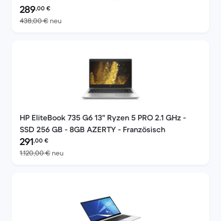
Preis des erneuerten Produkts:
289
,00
€
Im Vergleich zum Neupreis von 438,00 €
438,00 €
neu
HP EliteBook 735 G6 13" Ryzen 5 PRO 2.1 GHz -
SSD 256 GB - 8GB AZERTY - Französisch
Preis des erneuerten Produkts:
291
,00
€
Im Vergleich zum Neupreis von 1.120,00 €
1.120,00 €
neu