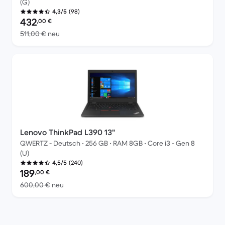
(G)
(98)
4,3/5
Preis des erneuerten Produkts:
432
,00
€
Im Vergleich zum Neupreis von 511,00 €
511,00 €
neu
Lenovo ThinkPad L390 13"
QWERTZ - Deutsch • 256 GB • RAM 8GB • Core i3 - Gen 8
(U)
(240)
4,5/5
Preis des erneuerten Produkts:
189
,00
€
Im Vergleich zum Neupreis von 600,00 €
600,00 €
neu