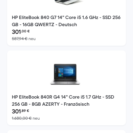
HP EliteBook 840 G7 14" Core i5 1.6 GHz - SSD 256
GB - 16GB QWERTZ - Deutsch
Preis des erneuerten Produkts:
301
,00
€
Im Vergleich zum Neupreis von 587,94 €
587,94 €
neu
HP EliteBook 840R G4 14" Core i5 1.7 GHz - SSD
256 GB - 8GB AZERTY - Französisch
Preis des erneuerten Produkts:
301
,89
€
Im Vergleich zum Neupreis von 1.680,00 €
1.680,00 €
neu