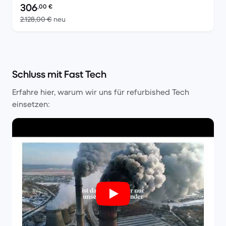
Preis des erneuerten Produkts:
306
,00
€
Im Vergleich zum Neupreis von 2.128,00 €
2.128,00 €
neu
Schluss mit Fast Tech
Erfahre hier, warum wir uns für refurbished Tech
einsetzen: