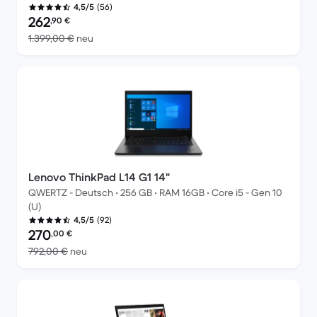
(56)
4,5/5
Preis des erneuerten Produkts:
262
,90
€
Im Vergleich zum Neupreis von 1.399,00 €
1.399,00 €
neu
Lenovo ThinkPad L14 G1 14"
QWERTZ - Deutsch • 256 GB • RAM 16GB • Core i5 - Gen 10
(U)
(92)
4,5/5
Preis des erneuerten Produkts:
270
,00
€
Im Vergleich zum Neupreis von 792,00 €
792,00 €
neu