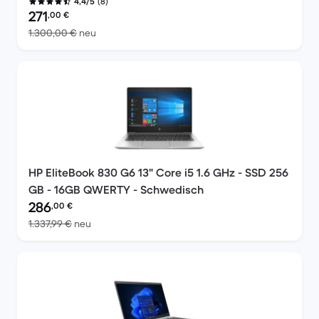
(8)
4,4/5
Preis des erneuerten Produkts:
271
,00
€
Im Vergleich zum Neupreis von 1.300,00 €
1.300,00 €
neu
HP EliteBook 830 G6 13" Core i5 1.6 GHz - SSD 256
GB - 16GB QWERTY - Schwedisch
Preis des erneuerten Produkts:
286
,00
€
Im Vergleich zum Neupreis von 1.337,99 €
1.337,99 €
neu