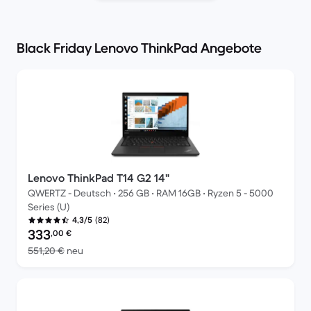
Black Friday Lenovo ThinkPad Angebote
Lenovo ThinkPad T14 G2 14"
QWERTZ - Deutsch • 256 GB • RAM 16GB • Ryzen 5 - 5000
Series (U)
(82)
4,3/5
Preis des erneuerten Produkts:
333
,00
€
Im Vergleich zum Neupreis von 551,20 €
551,20 €
neu