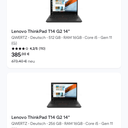
Lenovo ThinkPad T14 G2 14"
QWERTZ - Deutsch • 512 GB • RAM 16GB • Core i5 - Gen 11
(G)
(110)
4,2/5
Preis des erneuerten Produkts:
385
,00
€
Im Vergleich zum Neupreis von 673,40 €
673,40 €
neu
Lenovo ThinkPad T14 G2 14"
QWERTZ - Deutsch • 256 GB • RAM 16GB • Core i5 - Gen 11