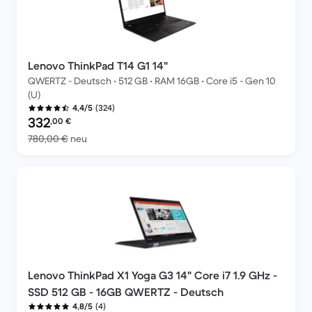
Lenovo ThinkPad T14 G1 14"
QWERTZ - Deutsch • 512 GB • RAM 16GB • Core i5 - Gen 10
(U)
(324)
4,4/5
Preis des erneuerten Produkts:
332
,00
€
Im Vergleich zum Neupreis von 780,00 €
780,00 €
neu
Lenovo ThinkPad X1 Yoga G3 14" Core i7 1.9 GHz -
SSD 512 GB - 16GB QWERTZ - Deutsch
(4)
4,8/5