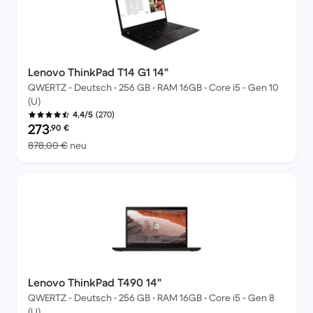
Lenovo ThinkPad T14 G1 14"
QWERTZ - Deutsch • 256 GB • RAM 16GB • Core i5 - Gen 10
(U)
(270)
4,4/5
Preis des erneuerten Produkts:
273
,90
€
Im Vergleich zum Neupreis von 878,00 €
878,00 €
neu
Lenovo ThinkPad T490 14"
QWERTZ - Deutsch • 256 GB • RAM 16GB • Core i5 - Gen 8
(U)