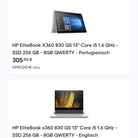
HP EliteBook X360 830 G5 13" Core i5 1.6 GHz -
SSD 256 GB - 8GB QWERTY - Portugiesisch
Preis des erneuerten Produkts:
305
,00
€
Im Vergleich zum Neupreis von 1.910,00 €
1.910,00 €
neu
HP EliteBook x360 830 G5 13" Core i5 1.6 GHz -
SSD 256 GB - 8GB QWERTY - Englisch