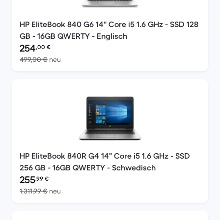
HP EliteBook 840 G6 14" Core i5 1.6 GHz - SSD 128
GB - 16GB QWERTY - Englisch
Preis des erneuerten Produkts:
254
,00
€
Im Vergleich zum Neupreis von 499,00 €
499,00 €
neu
HP EliteBook 840R G4 14" Core i5 1.6 GHz - SSD
256 GB - 16GB QWERTY - Schwedisch
Preis des erneuerten Produkts:
255
,99
€
Im Vergleich zum Neupreis von 1.311,99 €
1.311,99 €
neu