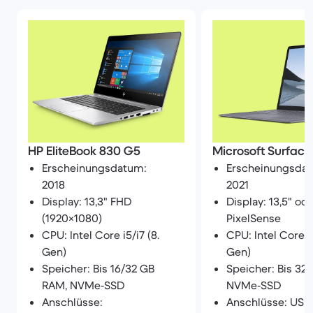
HP EliteBook 830 G5
Microsoft Surface
Erscheinungsdatum:
Erscheinungsda
2018
2021
Display: 13,3" FHD
Display: 13,5" ode
(1920×1080)
PixelSense
CPU: Intel Core i5/i7 (8.
CPU: Intel Core i5
Gen)
Gen)
Speicher: Bis 16/32 GB
Speicher: Bis 32
RAM, NVMe‑SSD
NVMe‑SSD
Anschlüsse:
Anschlüsse: USB