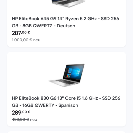
HP EliteBook 645 G9 14" Ryzen 5 2 GHz - SSD 256
GB - 8GB QWERTZ - Deutsch
Preis des erneuerten Produkts:
287
,00
€
Im Vergleich zum Neupreis von 1.000,00 €
1.000,00 €
neu
HP EliteBook 830 G6 13" Core i5 1.6 GHz - SSD 256
GB - 16GB QWERTY - Spanisch
Preis des erneuerten Produkts:
289
,00
€
Im Vergleich zum Neupreis von 438,00 €
438,00 €
neu