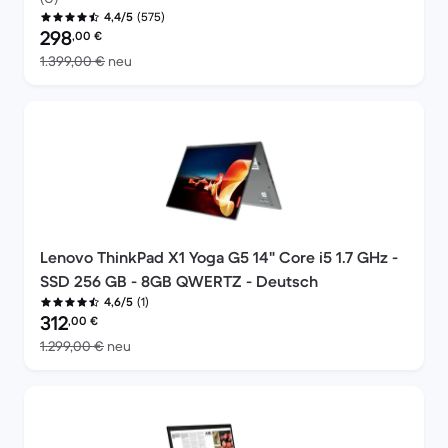
(575)
4,4/5
Preis des erneuerten Produkts:
298
,00
€
Im Vergleich zum Neupreis von 1.399,00 €
1.399,00 €
neu
Lenovo ThinkPad X1 Yoga G5 14" Core i5 1.7 GHz -
SSD 256 GB - 8GB QWERTZ - Deutsch
(1)
4,6/5
Preis des erneuerten Produkts:
312
,00
€
Im Vergleich zum Neupreis von 1.299,00 €
1.299,00 €
neu