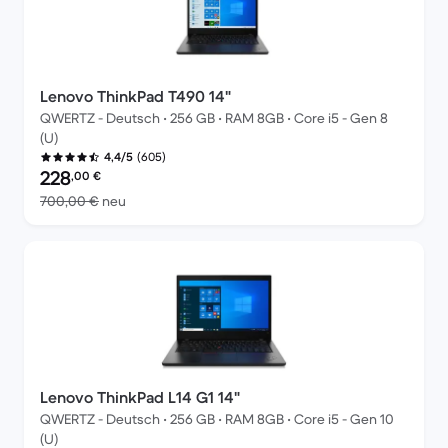
Lenovo ThinkPad T490 14"
QWERTZ - Deutsch • 256 GB • RAM 8GB • Core i5 - Gen 8
(U)
(605)
4,4/5
Preis des erneuerten Produkts:
228
,00
€
Im Vergleich zum Neupreis von 700,00 €
700,00 €
neu
Lenovo ThinkPad L14 G1 14"
QWERTZ - Deutsch • 256 GB • RAM 8GB • Core i5 - Gen 10
(U)