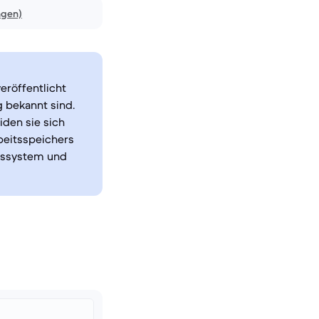
ngen)
eröffentlicht
g bekannt sind.
den sie sich
beitsspeichers
bssystem und