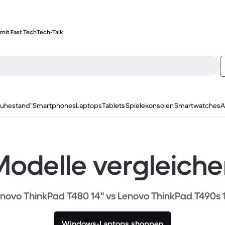
mit Fast Tech
Tech-Talk
ruhestand"
Smartphones
Laptops
Tablets
Spielekonsolen
Smartwatches
A
odelle vergleich
novo ThinkPad T480 14" vs Lenovo ThinkPad T490s 
Windows-Laptops shoppen