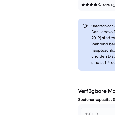
4,1/5
(5
Unterschiede a
Das Lenovo T
2019) sind z
Während beid
hauptsächlic
und den Dis
sind auf Pro
Verfügbare Mo
Speicherkapazität 
128 GB