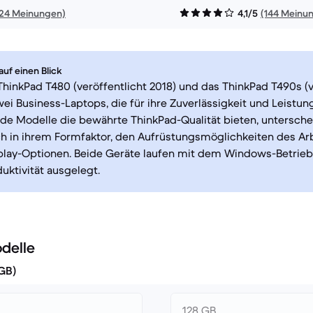
24 Meinungen)
4,1/5
(144 Meinu
uf einen Blick
hinkPad T480 (veröffentlicht 2018) und das ThinkPad T490s (v
wei Business-Laptops, die für ihre Zuverlässigkeit und Leistun
e Modelle die bewährte ThinkPad-Qualität bieten, unterschei
h in ihrem Formfaktor, den Aufrüstungsmöglichkeiten des Ar
play-Optionen. Beide Geräte laufen mit dem Windows-Betrie
duktivität ausgelegt.
delle
(GB)
128 GB