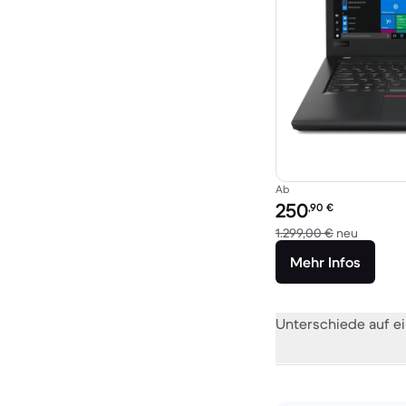
Ab
Preis des erneuerten P
250
,90
€
Im Vergl
1.299,00 €
neu
Mehr Infos
Unterschiede auf ei