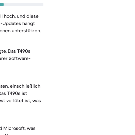
ll hoch, und diese
m-Updates hängt
onen unterstützen.
gte. Das T490s
erer Software-
ten, einschließlich
Das T490s ist
t verlötet ist, was
d Microsoft, was