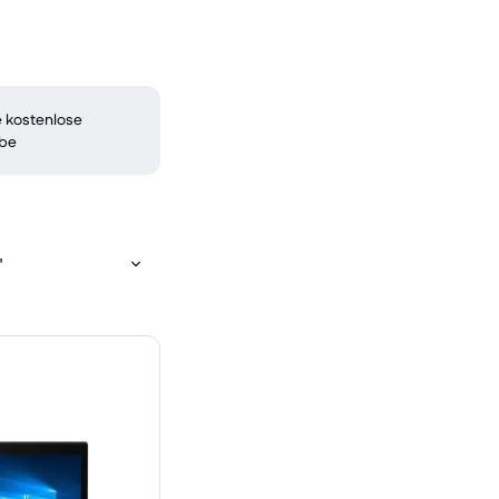
 kostenlose
be
"