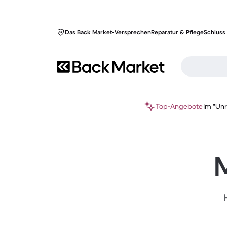
Das Back Market-Versprechen
Reparatur & Pflege
Schluss 
Top-Angebote
Im "Un
M