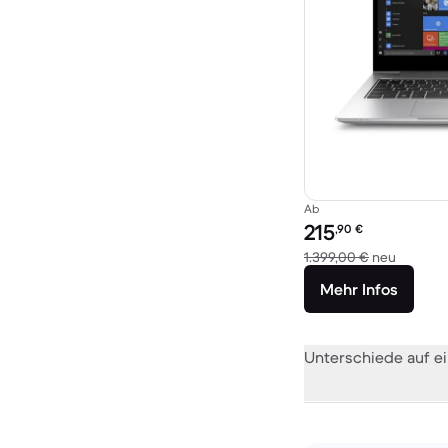
Ab
Preis des erneuerten P
215
,90
€
Im Vergl
1.399,00 €
neu
Mehr Infos
Unterschiede auf ei