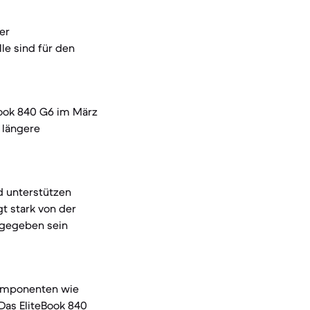
er
le sind für den
Book 840 G6 im März
s längere
d unterstützen
t stark von der
 gegeben sein
 Komponenten wie
Das EliteBook 840