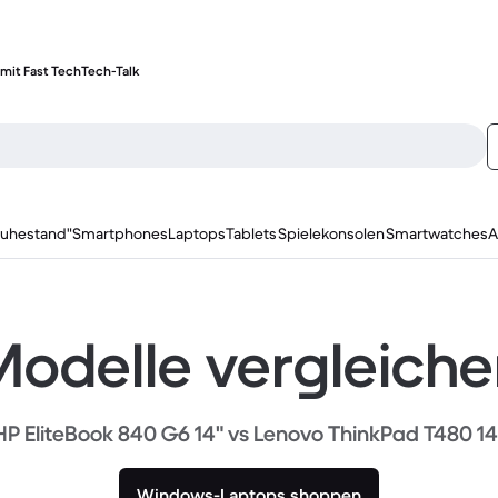
mit Fast Tech
Tech-Talk
ruhestand"
Smartphones
Laptops
Tablets
Spielekonsolen
Smartwatches
A
odelle vergleich
HP EliteBook 840 G6 14" vs Lenovo ThinkPad T480 14
Windows-Laptops shoppen