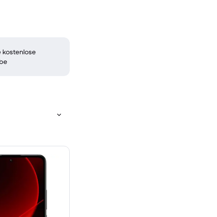
 kostenlose
be