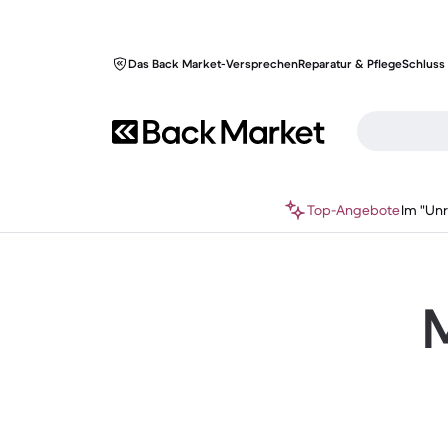
Das Back Market-Versprechen
Reparatur & Pflege
Schluss 
Top-Angebote
Im "Un
M