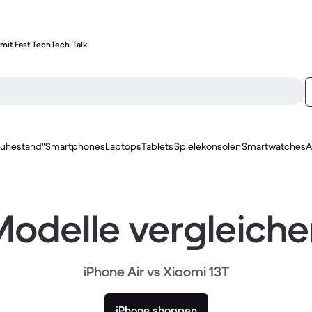
mit Fast Tech
Tech-Talk
ruhestand"
Smartphones
Laptops
Tablets
Spielekonsolen
Smartwatches
A
odelle vergleich
iPhone Air vs Xiaomi 13T
iPhone shoppen