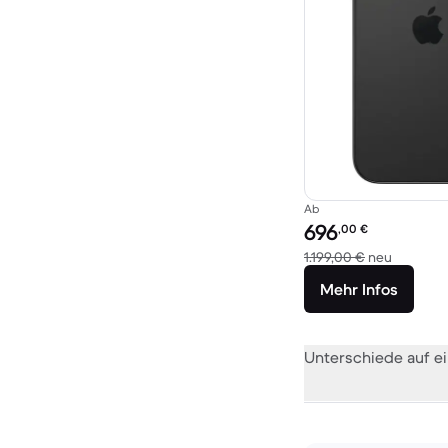
Ab
Preis des erneuerten P
696
,00
€
Im Vergl
1.199,00 €
neu
Mehr Infos
Unterschiede auf ei