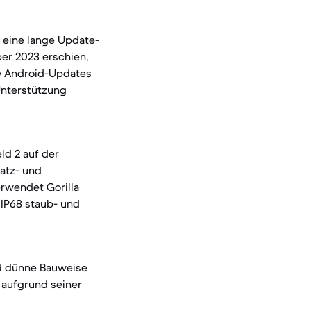
s eine lange Update-
ber 2023 erschien,
ße Android-Updates
Unterstützung
ld 2 auf der
ratz- und
erwendet Gorilla
 IP68 staub- und
nd dünne Bauweise
e aufgrund seiner