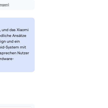
ungen)
, und das Xiaomi
edliche Ansätze
ign und ein
roid-System mit
e sprechen Nutzer
ardware-