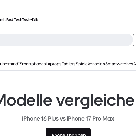
mit Fast Tech
Tech-Talk
ruhestand"
Smartphones
Laptops
Tablets
Spielekonsolen
Smartwatches
A
odelle vergleich
iPhone 16 Plus vs iPhone 17 Pro Max
iPhone shoppen