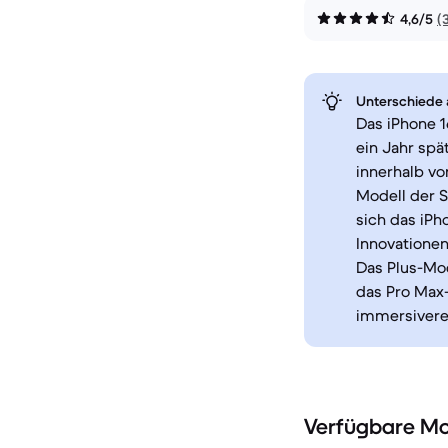
4,6/5
(
Unterschiede a
Das iPhone 1
ein Jahr spä
innerhalb v
Modell der S
sich das iPh
Innovationen
Das Plus-Mod
das Pro Max-
immersiveres
Verfügbare Mo