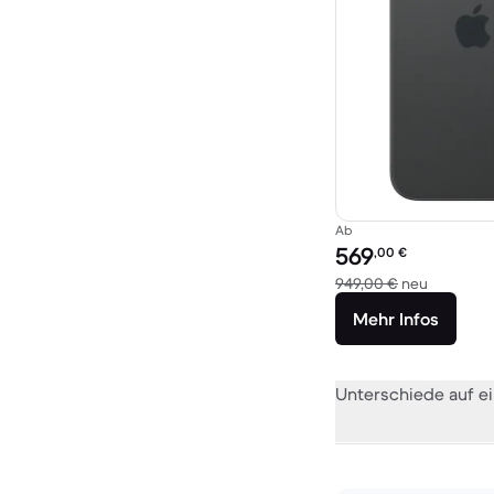
Ab
Preis des erneuerten P
569
,00
€
Im Vergle
949,00 €
neu
Mehr Infos
Unterschiede auf ei