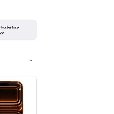
 kostenlose
be