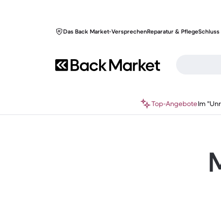
Das Back Market-Versprechen
Reparatur & Pflege
Schluss 
Top-Angebote
Im "Un
M