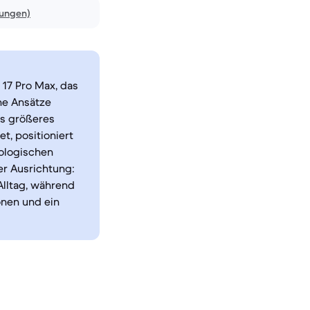
nungen)
 17 Pro Max, das
che Ansätze
ls größeres
t, positioniert
nologischen
er Ausrichtung:
Alltag, während
onen und ein