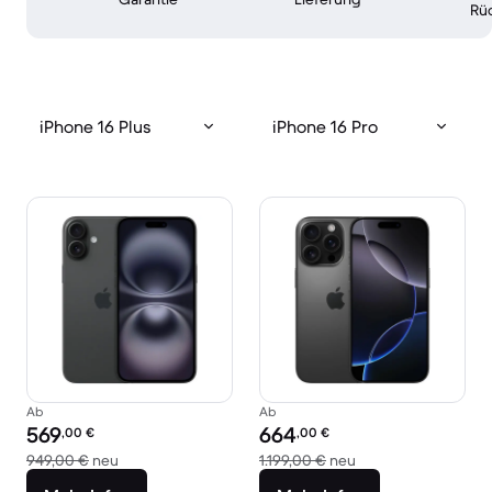
Rü
iPhone 16 Plus
iPhone 16 Pro
Ab
Ab
Preis des erneuerten Produkts:
Preis des erneuerten Produkts:
569
664
,00
€
,00
€
Im Vergleich zum Neupreis von 949,00 €
Im Vergleich zum Ne
949,00 €
neu
1.199,00 €
neu