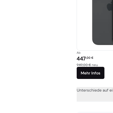
Ab
Preis des erneuerten P
447
,00
€
Im Vergle
949,00 €
neu
Mehr Infos
Unterschiede auf ei