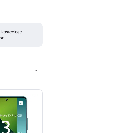
 kostenlose
be