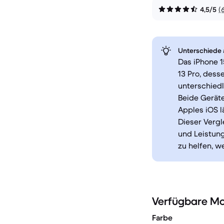
4,5/5
(
Unterschiede a
Das iPhone 
13 Pro, dess
unterschiedl
Beide Gerät
Apples iOS l
Dieser Vergl
und Leistung
zu helfen, w
Verfügbare Mo
Farbe