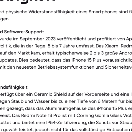
nd physische Widerstandsfähigkeit eines Smartphones sind fü
gen.
d Software-Support:
wurde im September 2023 veröffentlicht und profitiert von Ap
litik, die in der Regel 5 bis 7 Jahre umfasst. Das Xiaomi Redm
 auf den Markt kam, erhält typischerweise 2 bis 3 große And
updates. Dies bedeutet, dass das iPhone 15 Plus voraussichtli
mit den neuesten Betriebssystemfunktionen und Sicherheits
ndsfähigkeit:
verfügt über ein Ceramic Shield auf der Vorderseite und eine 
gen Staub und Wasser bis zu einer Tiefe von 6 Metern für bi
ben gezeigt, dass das Aluminiumgehäuse des iPhone 15 Plus e
weist. Das Redmi Note 13 Pro ist mit Corning Gorilla Glass Vict
attet und bietet eine IP54-Zertifizierung, die Schutz vor Sta
n gewährleistet, jedoch nicht für das vollständige Eintauchen