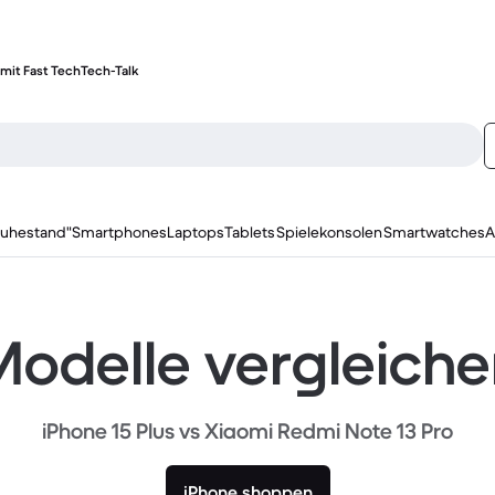
mit Fast Tech
Tech-Talk
ruhestand"
Smartphones
Laptops
Tablets
Spielekonsolen
Smartwatches
A
odelle vergleich
iPhone 15 Plus vs Xiaomi Redmi Note 13 Pro
iPhone shoppen