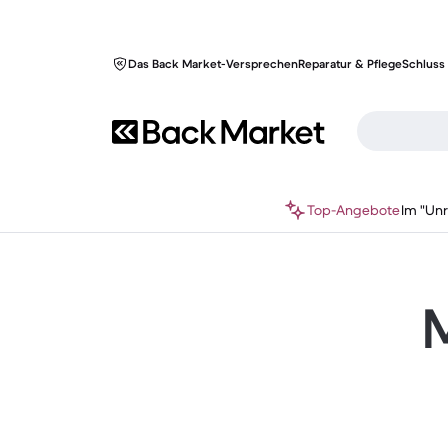
Das Back Market-Versprechen
Reparatur & Pflege
Schluss 
Top-Angebote
Im "Un
M