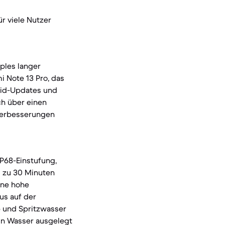
r viele Nutzer
ples langer
i Note 13 Pro, das
roid-Updates und
ch über einen
verbesserungen
IP68-Einstufung,
s zu 30 Minuten
ine hohe
us auf der
ub und Spritzwasser
 in Wasser ausgelegt