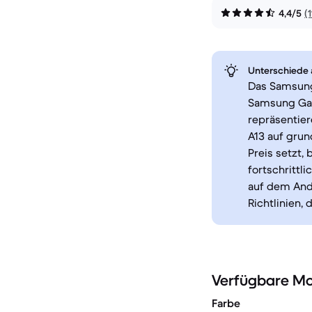
4,4/5
(
Unterschiede a
Das Samsung 
Samsung Gala
repräsentie
A13 auf grun
Preis setzt,
fortschrittl
auf dem And
Richtlinien, 
Verfügbare Mo
Farbe