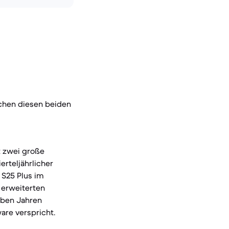
schen diesen beiden
t zwei große
erteljährlicher
y S25 Plus im
r erweiterten
eben Jahren
are verspricht.