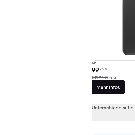
Ab
Preis des erneuerten P
99
,75
€
Im Vergle
249,90 €
neu
Mehr Infos
Unterschiede auf ei