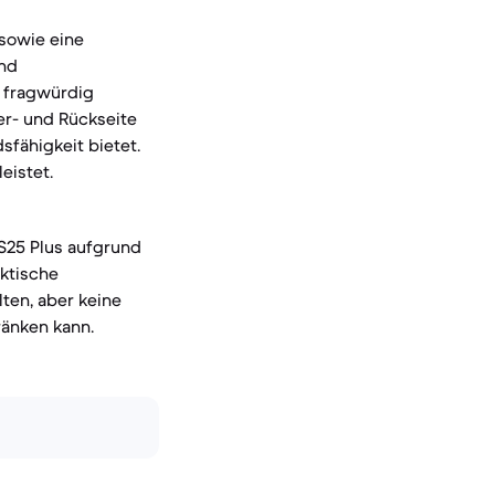
 sowie eine
und
s fragwürdig
er- und Rückseite
fähigkeit bietet.
eistet.
 S25 Plus aufgrund
aktische
ten, aber keine
ränken kann.