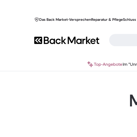
Das Back Market-Versprechen
Reparatur & Pflege
Schluss 
Top-Angebote
Im "Un
M