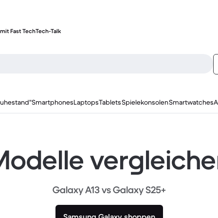
mit Fast Tech
Tech-Talk
ruhestand"
Smartphones
Laptops
Tablets
Spielekonsolen
Smartwatches
A
odelle vergleich
Galaxy A13 vs Galaxy S25+
Samsung Galaxy shoppen