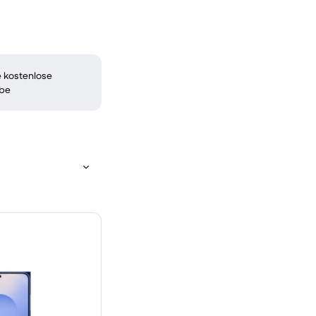
 kostenlose
be