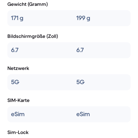
Gewicht (Gramm)
171 g
199 g
Bildschirmgröße (Zoll)
6.7
6.7
Netzwerk
5G
5G
SIM-Karte
eSim
eSim
Sim-Lock