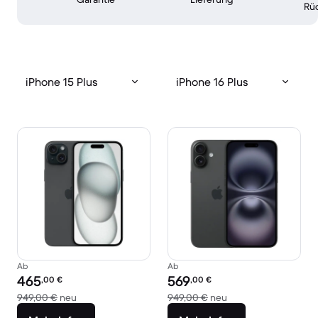
Rü
iPhone 15 Plus
iPhone 16 Plus
Ab
Ab
Preis des erneuerten Produkts:
Preis des erneuerten Produkts:
465
569
,00
€
,00
€
Im Vergleich zum Neupreis von 949,00 €
Im Vergleich zum Ne
949,00 €
neu
949,00 €
neu