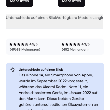
Mehr Infos
Mehr Infos
Unterschiede auf einen Blick
Verfügbare Modelle
Langlebig
4,5/5
4,3/5
(49688 Meinungen)
(452 Meinungen)
Unterschiede auf einen Blick
Das iPhone 14, ein Smartphone von Apple,
wurde im September 2022 vorgestellt,
während das Xiaomi Redmi Note 11, ein
Android-basiertes Gerät, im Januar 2022 auf
den Markt kam. Diese beiden Geräte
gehören unterschiedlichen Ökosystemen an