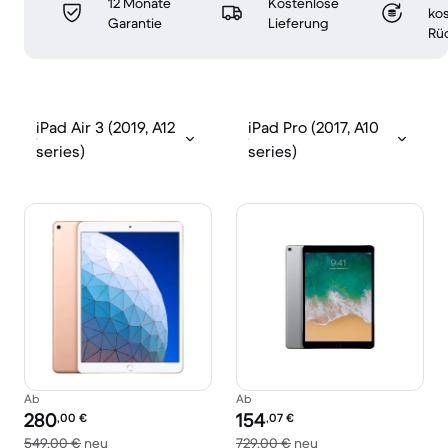
12 Monate
Kostenlose
ko
Garantie
Lieferung
Rü
iPad Air 3 (2019, A12
iPad Pro (2017, A10
series)
series)
Ab
Ab
Preis des erneuerten Produkts:
Preis des erneuerten Produkts:
280
154
,00
€
,07
€
Im Vergleich zum Neupreis von 549,00 €
Im Vergleich zum Ne
549,00 €
neu
729,00 €
neu