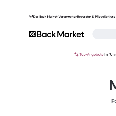
Das Back Market-Versprechen
Reparatur & Pflege
Schluss 
Top-Angebote
Im "Un
M
iP