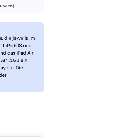
nungen)
, die jeweils im
mit iPadOS und
end das iPad Air
Air 2020 ein
y ein. Die
der