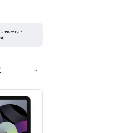
 kostenlose
be
)