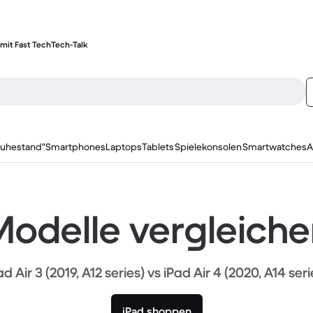
mit Fast Tech
Tech-Talk
ruhestand"
Smartphones
Laptops
Tablets
Spielekonsolen
Smartwatches
A
odelle vergleich
ad Air 3 (2019, A12 series) vs iPad Air 4 (2020, A14 seri
iPad shoppen