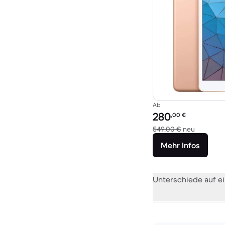
Ab
Preis des erneuerten P
280
,00
€
Im Vergle
549,00 €
neu
Mehr Infos
Unterschiede auf ei