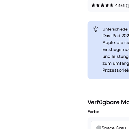
4,6/5
(
Unterschiede a
Das iPad 202
Apple, die s
Einstiegsmod
und leistun
zum umfangr
Prozessorlei
Verfügbare Mo
Farbe
Space Grau