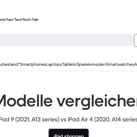
mit Fast Tech
Tech-Talk
ruhestand"
Smartphones
Laptops
Tablets
Spielekonsolen
Smartwatches
A
odelle vergleich
Pad 9 (2021, A13 series) vs iPad Air 4 (2020, A14 serie
iPad shoppen