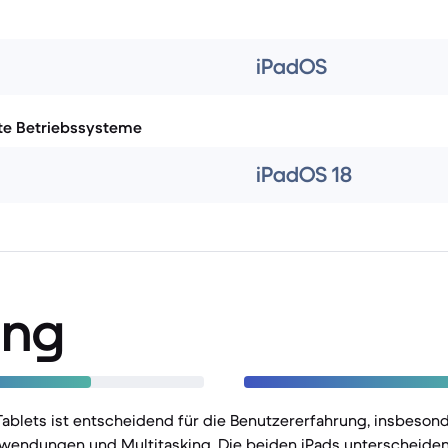
iPadOS
te Betriebssysteme
iPadOS 18
ung
Tablets ist entscheidend für die Benutzererfahrung, insbeson
wendungen und Multitasking. Die beiden iPads unterscheiden 