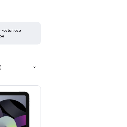
 kostenlose
be
)