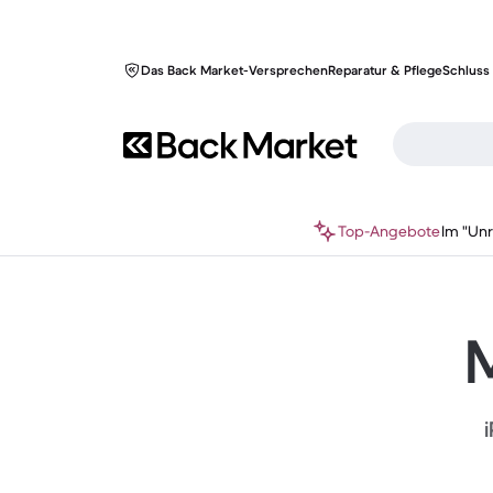
Das Back Market-Versprechen
Reparatur & Pflege
Schluss 
Top-Angebote
Im "Un
M
i