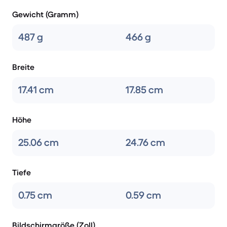
Gewicht (Gramm)
487 g
466 g
Breite
17.41 cm
17.85 cm
Höhe
25.06 cm
24.76 cm
Tiefe
0.75 cm
0.59 cm
Bildschirmgröße (Zoll)