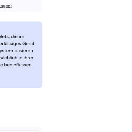
ungen)
ets, die im
erlässiges Gerät
system basieren
ächlich in ihrer
de beeinflussen