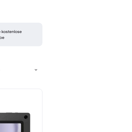
 kostenlose
be
)