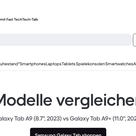
mit Fast Tech
Tech-Talk
ruhestand"
Smartphones
Laptops
Tablets
Spielekonsolen
Smartwatches
A
odelle vergleich
laxy Tab A9 (8.7", 2023) vs Galaxy Tab A9+ (11.0", 20
Samsung Galaxy Tab shoppen