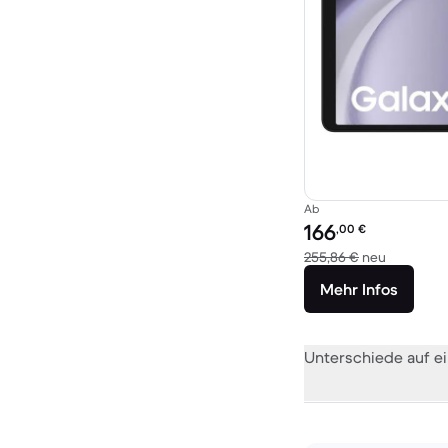
Ab
Preis des erneuerten P
166
,00
€
Im Vergle
255,86 €
neu
Mehr Infos
Unterschiede auf ei