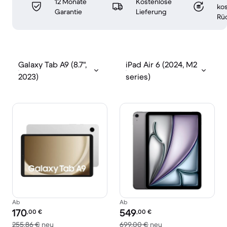
12 Monate
Kostenlose
ko
Garantie
Lieferung
Rü
Galaxy Tab A9 (8.7",
iPad Air 6 (2024, M2
2023)
series)
Ab
Ab
Preis des erneuerten Produkts:
Preis des erneuerten Produkts:
170
549
,00
€
,00
€
Im Vergleich zum Neupreis von 255,86 €
Im Vergleich zum Ne
255,86 €
neu
699,00 €
neu