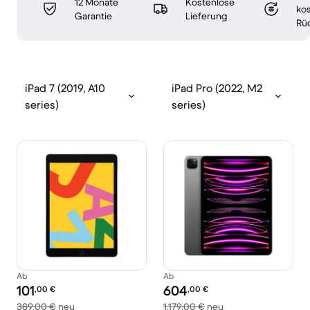
12 Monate
Kostenlose
ko
Garantie
Lieferung
Rü
iPad 7 (2019, A10
iPad Pro (2022, M2
series)
series)
Ab
Ab
Preis des erneuerten Produkts:
Preis des erneuerten Produkts:
101
604
,00
€
,00
€
Im Vergleich zum Neupreis von 389,00 €
Im Vergleich zum Ne
389,00 €
neu
1.179,00 €
neu