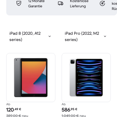
12 Monate
Kostenlose
ko
Garantie
Lieferung
Rü
iPad 8 (2020, A12
iPad Pro (2022, M2
series)
series)
Ab
Ab
Preis des erneuerten Produkts:
Preis des erneuerten Produkts:
120
586
,49
€
,95
€
Im Vergleich zum Neupreis von 389,00 €
Im Vergleich zum N
389,00 €
neu
1.049,00 €
neu