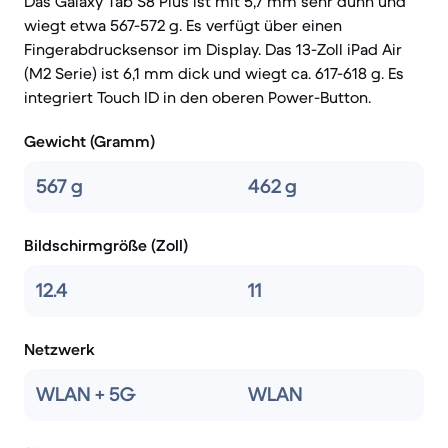
Das Galaxy Tab S8 Plus ist mit 5,7 mm sehr dünn und
wiegt etwa 567-572 g. Es verfügt über einen
Fingerabdrucksensor im Display. Das 13-Zoll iPad Air
(M2 Serie) ist 6,1 mm dick und wiegt ca. 617-618 g. Es
integriert Touch ID in den oberen Power-Button.
Gewicht (Gramm)
567 g
462 g
Bildschirmgröße (Zoll)
12.4
11
Netzwerk
WLAN + 5G
WLAN