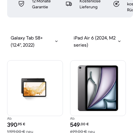
12 Monate
Kostenlose
ko
Garantie
Lieferung
Rü
Galaxy Tab S8+
iPad Air 6 (2024, M2
(12.4", 2022)
series)
Ab
Ab
Preis des erneuerten Produkts:
Preis des erneuerten Produkts:
390
549
,95
€
,00
€
Im Vergleich zum Neupreis von 1.199,00 €
Im Vergleich zum Ne
1.199,00 €
neu
699,00 €
neu