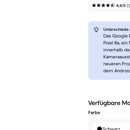
4,4/5
(
Unterschiede a
Das Google P
Pixel 8a, ei
innerhalb d
Kameraaussta
neueren Proz
dem Android
Verfügbare Mo
Farbe
Schwarz