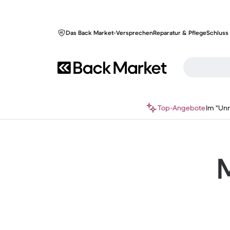
Das Back Market-Versprechen
Reparatur & Pflege
Schluss 
Top-Angebote
Im "Un
M