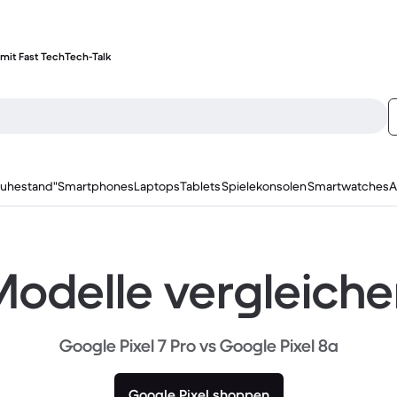
mit Fast Tech
Tech-Talk
ruhestand"
Smartphones
Laptops
Tablets
Spielekonsolen
Smartwatches
A
odelle vergleich
Google Pixel 7 Pro vs Google Pixel 8a
Google Pixel shoppen