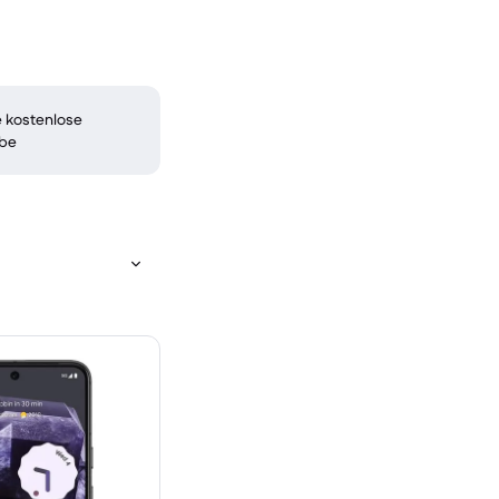
 kostenlose
be