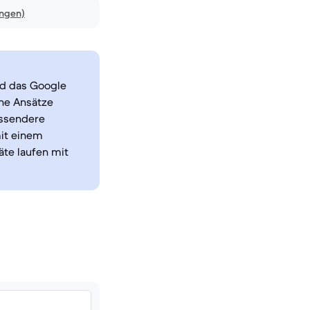
ungen)
nd das Google
che Ansätze
assendere
mit einem
äte laufen mit