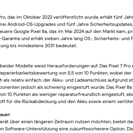
Pro, das im Oktober 2022 veröffentlicht wurde, erhält fünf Jah
rei Android-OS-Upgrades und fünf Jahre Sicherheitsupdates, 
euere Google Pixel 8a, das im Mai 2024 auf den Markt kam, pro
Garantie und erhält sieben Jahre lang OS-, Sicherheits- und 
zung bis mindestens 2031 bedeutet.
 beider Modelle weist Herausforderungen auf. Das Pixel 7 Pro e
eparierbarkeitsbewertung von 5,5 von 10 Punkten, wobei der
 als relativ einfach, der Akku- und Ladeanschluss aufgrund st
onenten jedoch als schwierig eingestuft wurde. Das Pixel 8a
on 10 Punkten als weniger reparaturfreundlich eingestuft, eb
off für die Rückabdeckung und den Akku sowie einem verlöte
auer:
 Gerät über einen längeren Zeitraum nutzen möchten, bietet da
en Software-Unterstützung eine zukunftssicherere Option. Di