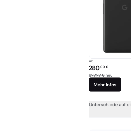
Ab
Preis des erneuerten P
280
,00
€
Im Vergle
899,99 €
neu
Mehr Infos
Unterschiede auf ei