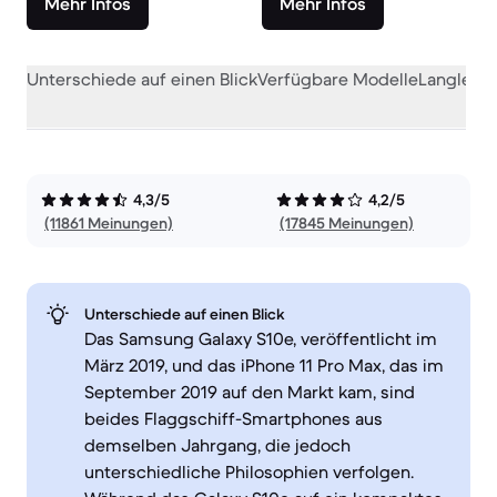
Mehr Infos
Mehr Infos
Unterschiede auf einen Blick
Verfügbare Modelle
Langlebig
4,3/5
4,2/5
(11861 Meinungen)
(17845 Meinungen)
Unterschiede auf einen Blick
Das Samsung Galaxy S10e, veröffentlicht im
März 2019, und das iPhone 11 Pro Max, das im
September 2019 auf den Markt kam, sind
beides Flaggschiff-Smartphones aus
demselben Jahrgang, die jedoch
unterschiedliche Philosophien verfolgen.