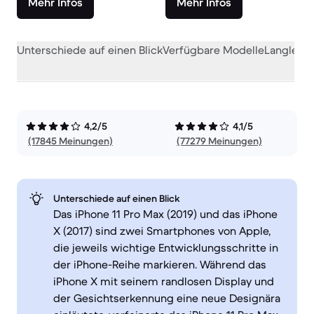
Mehr Infos
Mehr Infos
Unterschiede auf einen Blick
Verfügbare Modelle
Langlebig
4,2/5
4,1/5
(17845 Meinungen)
(77279 Meinungen)
Unterschiede auf einen Blick
Das iPhone 11 Pro Max (2019) und das iPhone
X (2017) sind zwei Smartphones von Apple,
die jeweils wichtige Entwicklungsschritte in
der iPhone-Reihe markieren. Während das
iPhone X mit seinem randlosen Display und
der Gesichtserkennung eine neue Designära