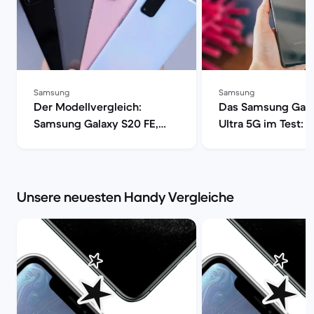
Samsung
Samsung
Der Modellvergleich:
Das Samsung Gala
Samsung Galaxy S20 FE,
Ultra 5G im Test: 
S20, S20+ oder S20 Ultra 5G
das High-End-Sma
| Back Market
wirklich? | Back M
Unsere neuesten Handy Vergleiche