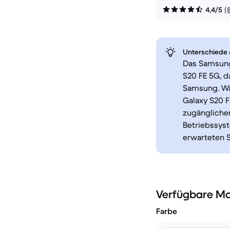
4,4/5
(
Unterschiede a
Das Samsung
S20 FE 5G, 
Samsung. Wäh
Galaxy S20 F
zugänglicher
Betriebssyst
erwarteten 
Verfügbare Mo
Farbe