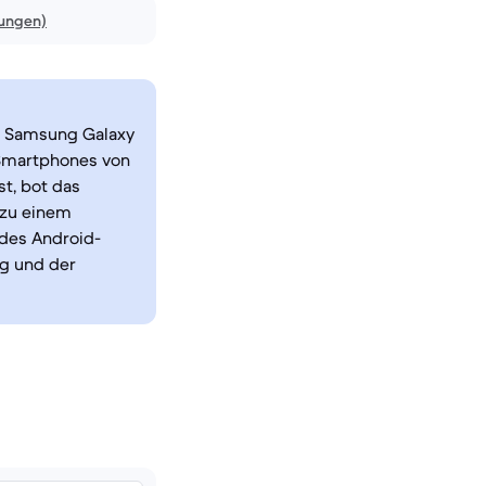
nungen)
s Samsung Galaxy
-Smartphones von
st, bot das
 zu einem
 des Android-
ng und der