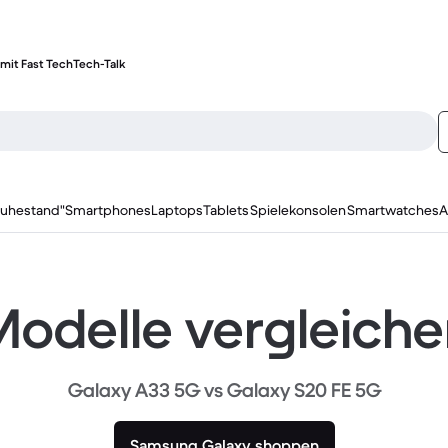
mit Fast Tech
Tech-Talk
ruhestand"
Smartphones
Laptops
Tablets
Spielekonsolen
Smartwatches
A
odelle vergleich
Galaxy A33 5G vs Galaxy S20 FE 5G
Samsung Galaxy shoppen