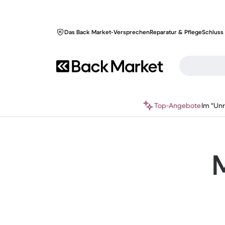
Das Back Market-Versprechen
Reparatur & Pflege
Schluss 
Top-Angebote
Im "Un
M