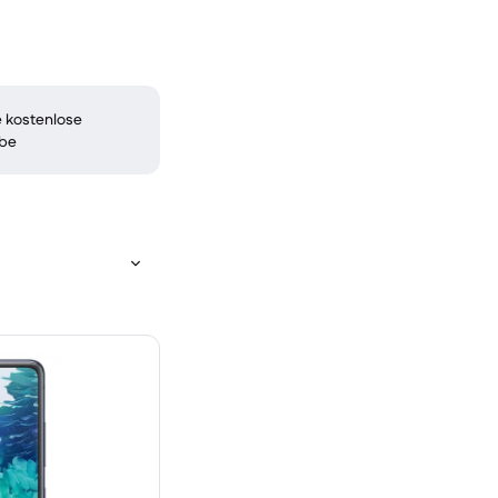
 kostenlose
be