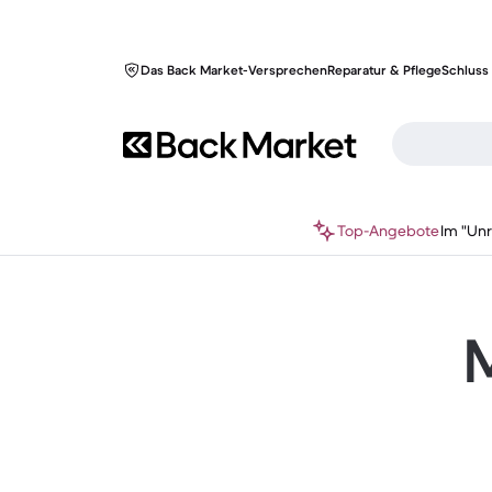
Das Back Market-Versprechen
Reparatur & Pflege
Schluss 
Top-Angebote
Im "Un
M