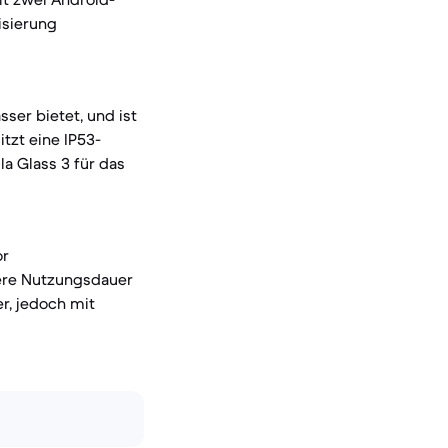
isierung
ser bietet, und ist
tzt eine IP53-
la Glass 3 für das
or
gere Nutzungsdauer
r, jedoch mit