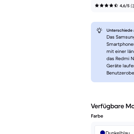
4,6/5
(
Unterschiede a
Das Samsung
Smartphones,
mit einer lä
das Redmi No
Geräte laufe
Benutzerobe
Verfügbare Mo
Farbe
Dunkelblau