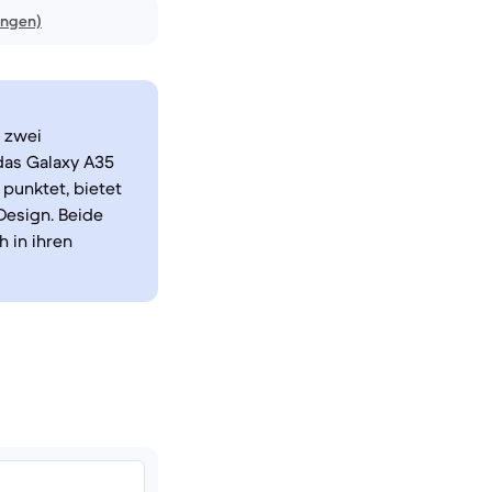
ungen)
 zwei
das Galaxy A35
punktet, bietet
Design. Beide
 in ihren