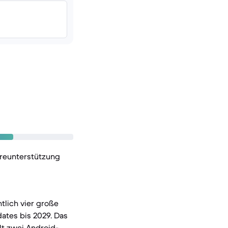
areunterstützung
tlich vier große
ates bis 2029. Das
lt zwei Android-