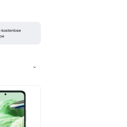
 kostenlose
be