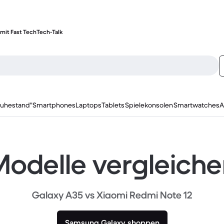
mit Fast Tech
Tech-Talk
ruhestand"
Smartphones
Laptops
Tablets
Spielekonsolen
Smartwatches
A
odelle vergleich
Galaxy A35 vs Xiaomi Redmi Note 12
Samsung Galaxy shoppen