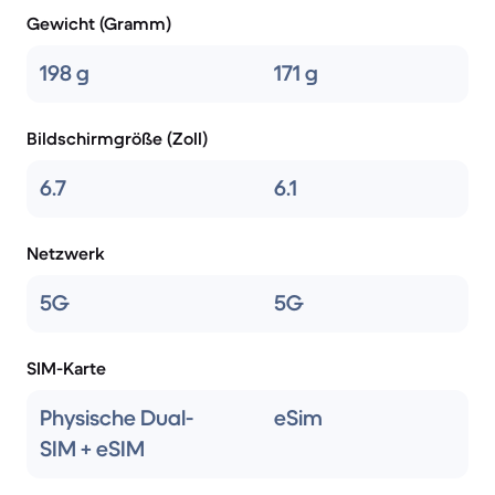
Gewicht (Gramm)
198 g
171 g
Bildschirmgröße (Zoll)
6.7
6.1
Netzwerk
5G
5G
SIM-Karte
Physische Dual-
eSim
SIM + eSIM