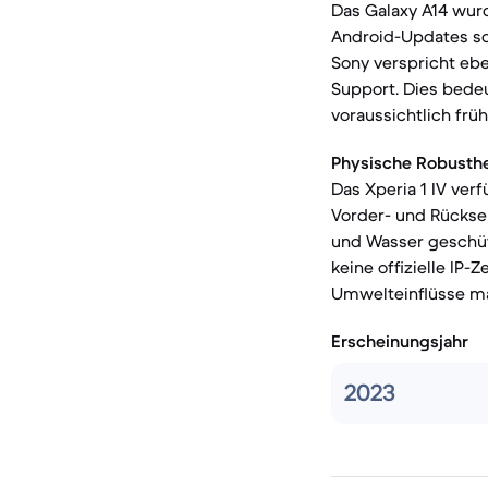
Das Galaxy A14 wurd
Android-Updates sow
Sony verspricht ebe
Support. Dies bede
voraussichtlich frü
Physische Robusthe
Das Xperia 1 IV ver
Vorder- und Rückse
und Wasser geschüt
keine offizielle IP-
Umwelteinflüsse m
Erscheinungsjahr
2023