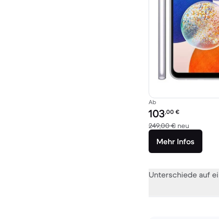
Ab
Preis des erneuerten P
103
,00
€
Im Vergle
249,00 €
neu
Mehr Infos
Unterschiede auf ei