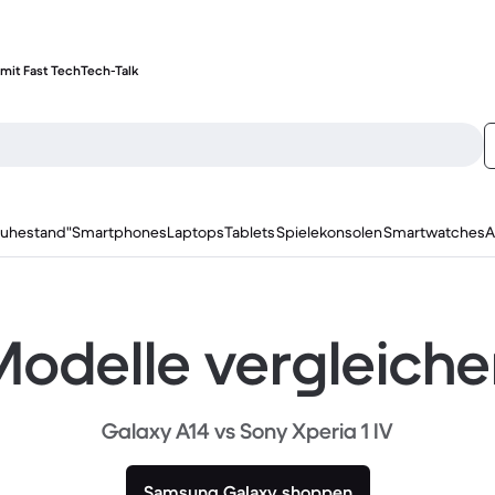
mit Fast Tech
Tech-Talk
ruhestand"
Smartphones
Laptops
Tablets
Spielekonsolen
Smartwatches
A
odelle vergleich
Galaxy A14 vs Sony Xperia 1 IV
Samsung Galaxy shoppen