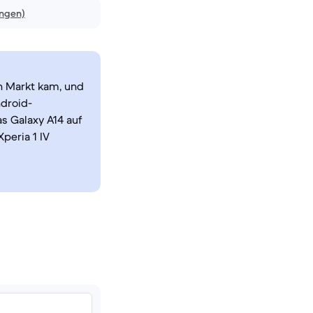
ungen)
n Markt kam, und
ndroid-
s Galaxy A14 auf
peria 1 IV