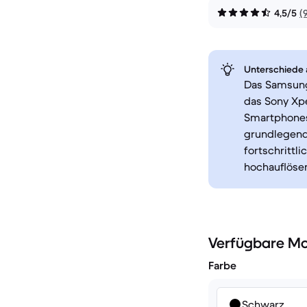
4,5/5
(
Unterschiede a
Das Samsung
das Sony Xpe
Smartphones
grundlegende
fortschritt
hochauflösen
Verfügbare Mo
Farbe
Schwarz