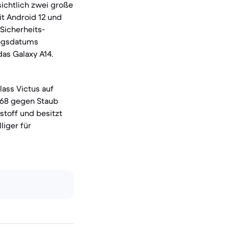
sichtlich zwei große
it Android 12 und
Sicherheits-
ungsdatums
das Galaxy A14.
lass Victus auf
P68 gegen Staub
stoff und besitzt
liger für