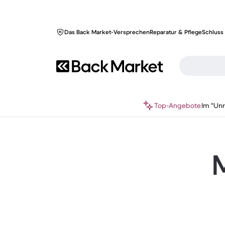
Das Back Market-Versprechen
Reparatur & Pflege
Schluss 
Top-Angebote
Im "Un
M