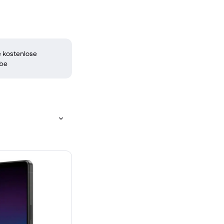
 kostenlose
be