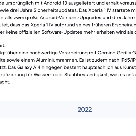
e ursprünglich mit Android 13 ausgeliefert und erhält voraus
ie drei Jahre Sicherheitsupdates. Das Xperia 1 IV startete m
nfalls zwei große Android-Versions-Upgrades und drei Jahre 
utet, dass das Xperia 1 IV aufgrund seines früheren Erschein
her keine offiziellen Software-Updates mehr erhalten wird als 
it:
fügt über eine hochwertige Verarbeitung mit Corning Gorilla G
ite sowie einem Aluminiumrahmen. Es ist zudem nach IP65/I
zt. Das Galaxy A14 hingegen besteht hauptsächlich aus Kunst
Zertifizierung für Wasser- oder Staubbeständigkeit, was es anfäl
acht.
2022