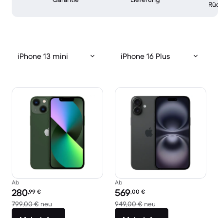
Rü
iPhone 13 mini
iPhone 16 Plus
Ab
Ab
Preis des erneuerten Produkts:
Preis des erneuerten Produkts:
280
569
,99
€
,00
€
Im Vergleich zum Neupreis von 799,00 €
Im Vergleich zum Ne
799,00 €
neu
949,00 €
neu