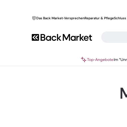
Das Back Market-Versprechen
Reparatur & Pflege
Schluss 
Top-Angebote
Im "Un
M