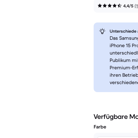
4,4/5
(
Unterschiede a
Das Samsung
iPhone 15 P
unterschiedl
Publikum mit
Premium-Erfa
ihren Betrie
verschieden
Verfügbare Mo
Farbe