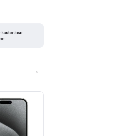
 kostenlose
be