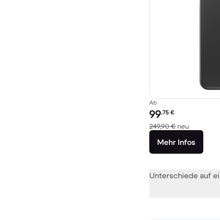
Ab
Preis des erneuerten P
99
,75
€
Im Vergle
249,90 €
neu
Mehr Infos
Unterschiede auf ei