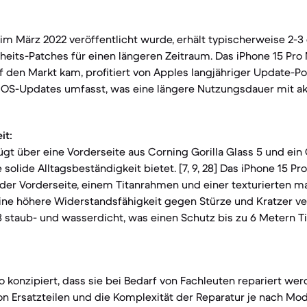
 im März 2022 veröffentlicht wurde, erhält typischerweise 2-3
eits-Patches für einen längeren Zeitraum. Das iPhone 15 Pro
den Markt kam, profitiert von Apples langjähriger Update-Polit
 iOS-Updates umfasst, was eine längere Nutzungsdauer mit ak
it:
ügt über eine Vorderseite aus Corning Gorilla Glass 5 und ei
 solide Alltagsbeständigkeit bietet. [7, 9, 28] Das iPhone 15 Pr
der Vorderseite, einem Titanrahmen und einer texturierten m
ine höhere Widerstandsfähigkeit gegen Stürze und Kratzer versp
 staub- und wasserdicht, was einen Schutz bis zu 6 Metern T
o konzipiert, dass sie bei Bedarf von Fachleuten repariert we
on Ersatzteilen und die Komplexität der Reparatur je nach Mode