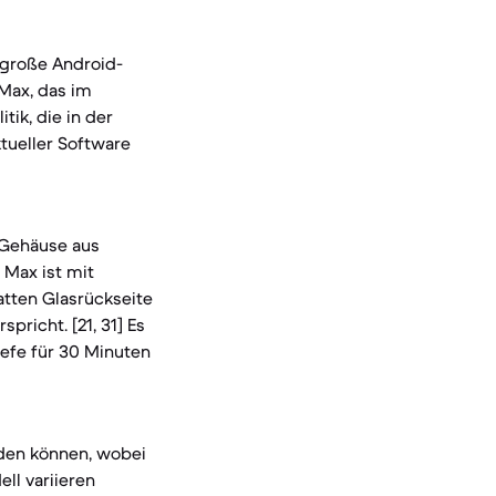
 große Android-
 Max, das im
ik, die in der
tueller Software
n Gehäuse aus
o Max ist mit
atten Glasrückseite
richt. [21, 31] Es
iefe für 30 Minuten
rden können, wobei
ll variieren